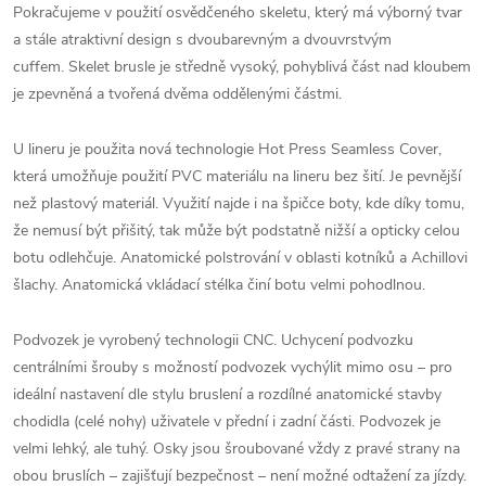
Pokračujeme v použití osvědčeného skeletu, který má výborný tvar
a stále atraktivní design s dvoubarevným a dvouvrstvým
cuffem. Skelet brusle je středně vysoký, pohyblivá část nad kloubem
je zpevněná a tvořená dvěma oddělenými částmi.
U lineru je použita nová technologie Hot Press Seamless Cover,
která umožňuje použití PVC materiálu na lineru bez šití. Je pevnější
než plastový materiál. Využití najde i na špičce boty, kde díky tomu,
že nemusí být přišitý, tak může být podstatně nižší a opticky celou
botu odlehčuje. Anatomické polstrování v oblasti kotníků a Achillovi
šlachy. Anatomická vkládací stélka činí botu velmi pohodlnou.
Podvozek je vyrobený technologii CNC. Uchycení podvozku
centrálními šrouby s možností podvozek vychýlit mimo osu – pro
ideální nastavení dle stylu bruslení a rozdílné anatomické stavby
chodidla (celé nohy) uživatele v přední i zadní části. Podvozek je
velmi lehký, ale tuhý. Osky jsou šroubované vždy z pravé strany na
obou bruslích – zajišťují bezpečnost – není možné odtažení za jízdy.