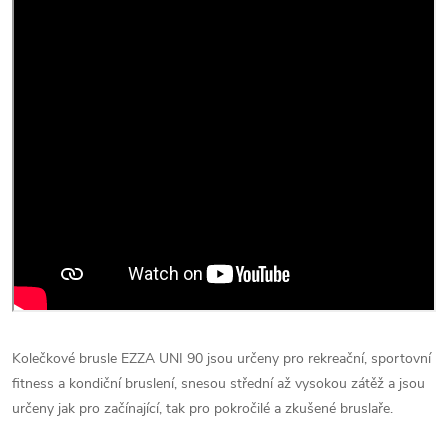
Kolečkové brusle EZZA UNI 90 jsou určeny pro rekreační, sportovní
fitness a kondiční bruslení, snesou střední až vysokou zátěž a jsou
určeny jak pro začínající, tak pro pokročilé a zkušené bruslaře.