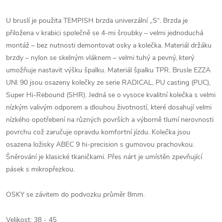
U bruslí je použita TEMPISH brzda univerzální „S“. Brzda je
přiložena v krabici společně se 4-mi šroubky – velmi jednoduchá
montáž – bez nutnosti demontovat osky a kolečka. Materiál držáku
brzdy – nylon se skelným vláknem – velmi tuhý a pevný, který
umožňuje nastavit výšku špalku. Materiál špalku TPR. Brusle EZZA
UNI 90 jsou osazeny kolečky ze serie RADICAL, PU casting (PUC),
Super Hi-Rebound (SHR). Jedná se o vysoce kvalitní kolečka s velmi
nízkým valivým odporem a dlouhou životností, které dosahují velmi
nízkého opotřebení na různých površích a výborně tlumí nerovnosti
povrchu což zaručuje opravdu komfortní jízdu. Kolečka jsou
osazena ložisky ABEC 9 hi-precision s gumovou prachovkou.
Šněrování je klasické tkaničkami. Přes nárt je umístěn zpevňující
pásek s mikropřezkou.
OSKY se závitem do podvozku průměr 8mm.
Velikost: 38 - 45