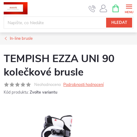
Přejít
NÁKUPNÍ
KOŠÍK
na
obsah
HLEDAT
In-line brusle
TEMPISH EZZA UNI 90
kolečkové brusle
Neohodnoceno
Podrobnosti hodnocení
Kód produktu:
Zvolte variantu