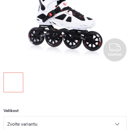
Z
ZDARMA
Velikost