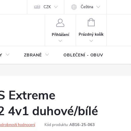
NÍ SMLOUVY
OCHRANA OSOBNÍCH DAT
CZK
Čeština
Moje objednávka
NÁKUPNÍ
KOŠÍK
Prázdný košík
Přihlášení
Y
ZBRANĚ
OBLEČENÍ - OBUV
Z
LS Extreme
 4v1 duhové/bílé
odrobnosti hodnocení
Kód produktu:
AB16-25-063