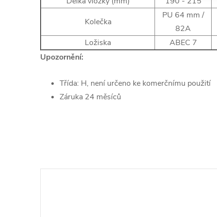
Délka vložky (mm)
190 - 215
PU 64 mm /
Kolečka
82A
Ložiska
ABEC 7
Upozornění:
Třída: H, není určeno ke komerčnímu použití
Záruka 24 měsíců