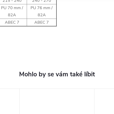
215 - 240
240 - 270
PU 70 mm /
PU 76 mm /
82A
82A
ABEC 7
ABEC 7