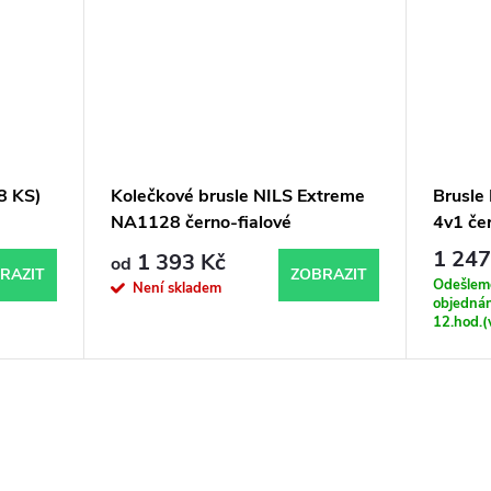
8 KS)
Kolečkové brusle NILS Extreme
Brusl
NA1128 černo-fialové
4v1 če
1 247
1 393 Kč
od
RAZIT
ZOBRAZIT
Odešleme
Není skladem
objednán
12.hod.(