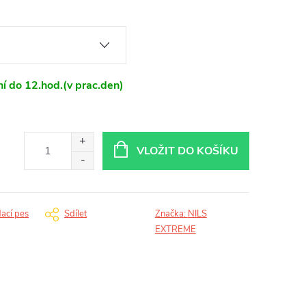
í do 12.hod.(v prac.den)
VLOŽIT DO KOŠÍKU
dací pes
Sdílet
Značka:
NILS
EXTREME