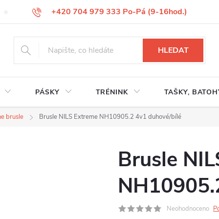
+420 704 979 333 Po-Pá (9-16hod.)
VÝMĚNA ZBOŽÍ
REKLAMACE ZBOŽÍ
ODSTOUPENÍ OD KUP
HLEDAT
PÁSKY
TRÉNINK
TAŠKY, BATOH
ne brusle
Brusle NILS Extreme NH10905.2 4v1 duhové/bílé
Brusle NI
NH10905.2
Neohodnoceno
P