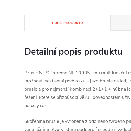
POPIS PRODUKTU
Detailní popis produktu
Brusle NILS Extreme NH10905 jsou multifunkční mo
možnosti sestavení podvozku – jako brusle na led, in
brusle a pro nejmenší kombinaci 2+1+1 + nůž na led
řešení, které se přizpůsobí věku i dovednostem uživa
po celý rok.
Skořepina brusle je vyrobena z odolného tvrdého pl
ventilačními otvory, které podporují proudění vzduch