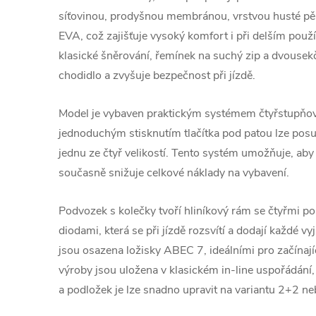
síťovinou, prodyšnou membránou, vrstvou husté pě
EVA, což zajišťuje vysoký komfort i při delším použ
klasické šněrování, řemínek na suchý zip a dvousekč
chodidlo a zvyšuje bezpečnost při jízdě.
Model je vybaven praktickým systémem čtyřstupňové
jednoduchým stisknutím tlačítka pod patou lze posu
jednu ze čtyř velikostí. Tento systém umožňuje, aby 
současně snižuje celkové náklady na vybavení.
Podvozek s kolečky tvoří hliníkový rám se čtyřmi p
diodami, která se při jízdě rozsvítí a dodají každé vy
jsou osazena ložisky ABEC 7, ideálními pro začínajíc
výroby jsou uložena v klasickém in-line uspořádání,
a podložek je lze snadno upravit na variantu 2+2 n