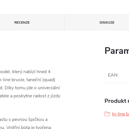
RECENZE
DISKUZE
Param
del, který nabízí hned 4
EAN
:
-line brusle, taneční (quad)
. Díky tomu jde o univerzální
tele a poskytne radost z jízdy
Produkt n
In-line 
astu s pevnou špičkou a
u. Vnitřní bota je tvořena