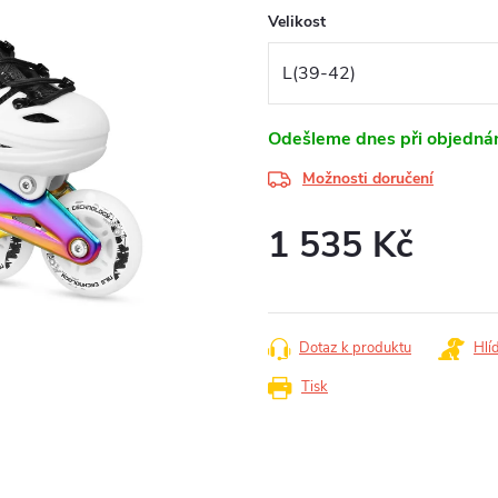
Velikost
Odešleme dnes při objednán
Možnosti doručení
1 535 Kč
Měrná
cena:
Dotaz k produktu
Hlí
Tisk