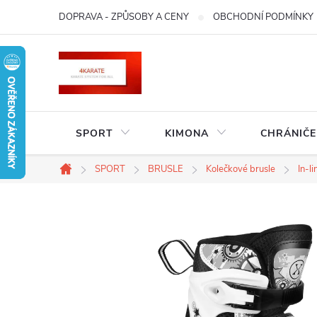
Přejít
DOPRAVA - ZPŮSOBY A CENY
OBCHODNÍ PODMÍNKY
na
obsah
SPORT
KIMONA
CHRÁNIČE
SPORT
BRUSLE
Kolečkové brusle
In-li
Domů