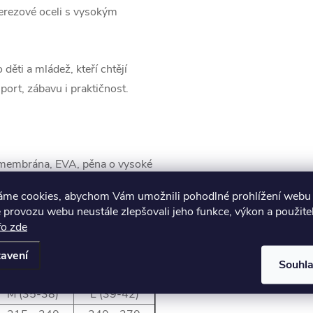
nerezové oceli s vysokým
ti a mládež, kteří chtějí
port, zábavu i praktičnost.
ná membrána, EVA, pěna o vysoké
áme cookies, abychom Vám umožnili pohodlné prohlížení webu 
 provozu webu neustále zlepšovali jeho funkce, výkon a použite
fo zde
ousekční přezka
avení
Souhl
M (35-38)
L (39-42)