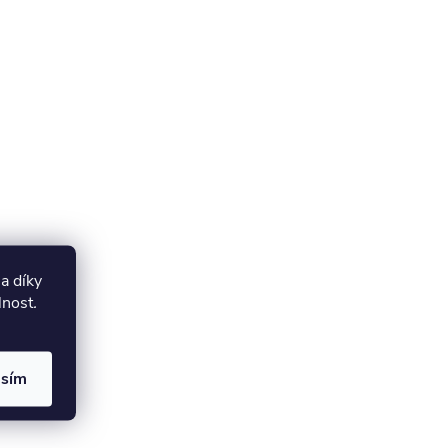
a díky
lnost
.
asím