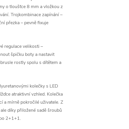
ny o tloušťce 8 mm a vložkou z
ívání. Trojkombinace zapínání –
ní přezka – pevně fixuje
 regulace velikosti –
nout špičku boty a nastavit
brusle rostly spolu s dítětem a
olyuretanovými kolečky s LED
jížďce atraktivní vzhled. Kolečka
í a mírně pokročilé uživatele. Z
 ale díky přiložené sadě šroubů
ebo 2+1+1.