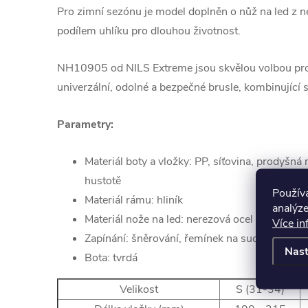
Pro zimní sezónu je model doplněn o nůž na led z 
podílem uhlíku pro dlouhou životnost.
NH10905 od NILS Extreme jsou skvělou volbou pro dě
univerzální, odolné a bezpečné brusle, kombinující s
Parametry:
Materiál boty a vložky: PP, síťovina, prodyš
hustotě
Použív
Materiál rámu: hliník
analýze
Materiál nože na led: nerezová ocel
Více in
Zapínání: šněrování, řemínek na suchý zip, dv
Nast
Bota: tvrdá
Velikost
S (31-34)