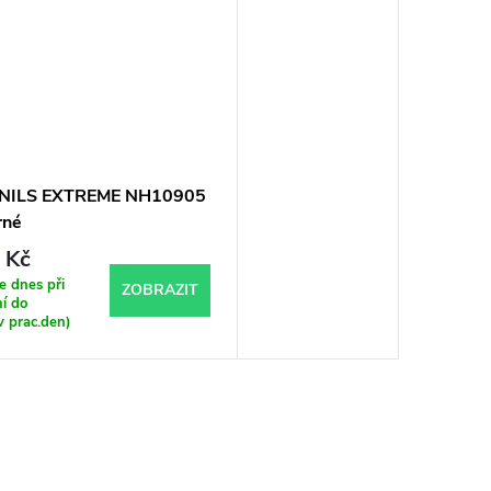
e NILS EXTREME NH10905
rné
 Kč
 dnes při
ZOBRAZIT
í do
v prac.den)