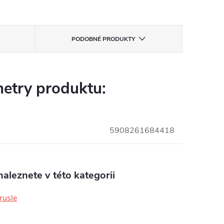
PODOBNÉ PRODUKTY
etry produktu:
5908261684418
aleznete v této kategorii
brusle