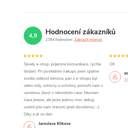
Hodnocení zákazníků
4,9
2384 hodnocení
Zobrazit recenze
Skvely e-shop, prijemna komunikace, rychle
OK
dodani. Pri poslednim nakupu jsem spatne
Mi
zvolila velikost kimona, pan z e-shopu byl
2
velmi mily, vstricny a ochotny, pomohl nam s
vymenou zbozi v rekordnim case. Neznam
Vase jmeno, ale jeste jednou moc dekuji,
usetril jste nam starosti pred dovolenou ;-)
Diky a at se dari.
Jaroslava Klikova