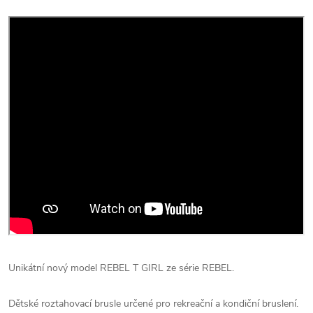
Unikátní nový model REBEL T GIRL ze série REBEL.
Dětské roztahovací brusle určené pro rekreační a kondiční bruslení.