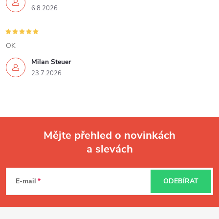
6.8.2026
OK
Milan Steuer
23.7.2026
Mějte přehled o novinkách
a slevách
Z
á
E-mail
ODEBÍRAT
p