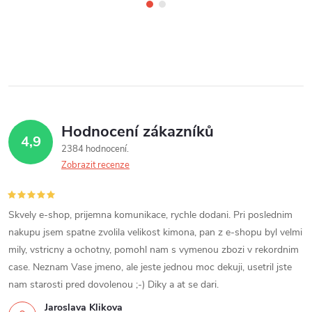
Hodnocení zákazníků
4,9
2384 hodnocení
Zobrazit recenze
Skvely e-shop, prijemna komunikace, rychle dodani. Pri poslednim
nakupu jsem spatne zvolila velikost kimona, pan z e-shopu byl velmi
mily, vstricny a ochotny, pomohl nam s vymenou zbozi v rekordnim
case. Neznam Vase jmeno, ale jeste jednou moc dekuji, usetril jste
nam starosti pred dovolenou ;-) Diky a at se dari.
Jaroslava Klikova