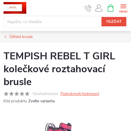
Přejít
NÁKUPNÍ
KOŠÍK
na
obsah
HLEDAT
Dětské brusle
TEMPISH REBEL T GIRL
kolečkové roztahovací
brusle
Neohodnoceno
Podrobnosti hodnocení
Kód produktu:
Zvolte variantu