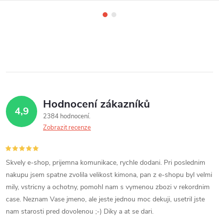
Hodnocení zákazníků
4,9
2384 hodnocení
Zobrazit recenze
Skvely e-shop, prijemna komunikace, rychle dodani. Pri poslednim
nakupu jsem spatne zvolila velikost kimona, pan z e-shopu byl velmi
mily, vstricny a ochotny, pomohl nam s vymenou zbozi v rekordnim
case. Neznam Vase jmeno, ale jeste jednou moc dekuji, usetril jste
nam starosti pred dovolenou ;-) Diky a at se dari.