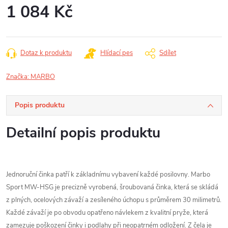
1 084 Kč
Měrná
cena:
Dotaz k produktu
Hlídací pes
Sdílet
Značka:
MARBO
Popis produktu
Detailní popis produktu
Jednoruční činka patří k základnímu vybavení každé posilovny. Marbo
Sport MW-HSG je precizně vyrobená, šroubovaná činka, která se skládá
z plných, ocelových závaží a zesíleného úchopu s průměrem 30 milimetrů.
Každé závaží je po obvodu opatřeno návlekem z kvalitní pryže, která
zamezuje poškození činky i podlahy při neopatrném odložení. Z čela je