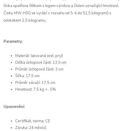
činka opatřena štítkem s logem výrobce a číslem označující hmotnost.
Činky MW-HSG se vyrábí v rozsahu od 5-ti do 52,5 kilogramů s
odskokem 2,5 kilogramu.
Parametry:
Materiál: lakovaná ocel, pryž
Délka úchopové části: 13,5 cm
Průměr úchopové části: 3 cm
Šířka: 17,5 cm
Průměr závaží: 17,5 cm
Hmotnost: 7,5 kg +- 5%
Upozornění:
Certifikát, norma: CE
Záruka: 24 měsíců