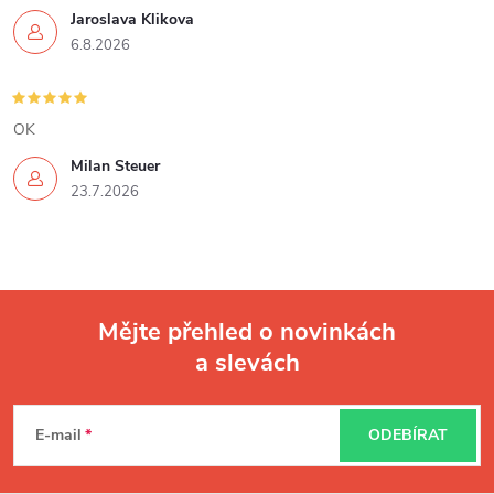
Jaroslava Klikova
6.8.2026
OK
Milan Steuer
23.7.2026
Mějte přehled o novinkách
a slevách
Z
á
E-mail
ODEBÍRAT
p