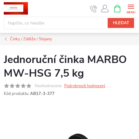
Přejít
NÁKUPNÍ
KOŠÍK
na
obsah
HLEDAT
Činky / Zátěže / Stojany
Jednoruční činka MARBO
MW-HSG 7,5 kg
Neohodnoceno
Podrobnosti hodnocení
Kód produktu:
AB17-3-377