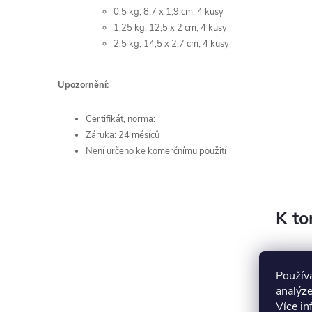
0,5 kg, 8,7 x 1,9 cm, 4 kusy
1,25 kg, 12,5 x 2 cm, 4 kusy
2,5 kg, 14,5 x 2,7 cm, 4 kusy
Upozornění:
Certifikát, norma:
Záruka: 24 měsíců
Není určeno ke komerčnímu použití
K to
Použív
analýze
Více in