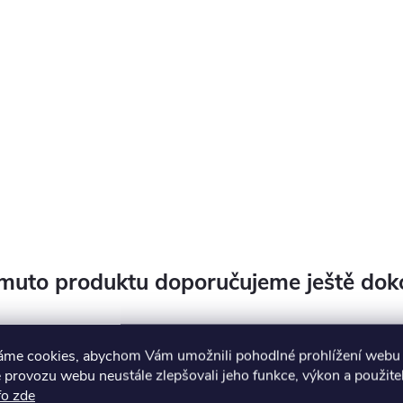
muto produktu doporučujeme ještě dok
áme cookies, abychom Vám umožnili pohodlné prohlížení webu 
 provozu webu neustále zlepšovali jeho funkce, výkon a použite
fo zde