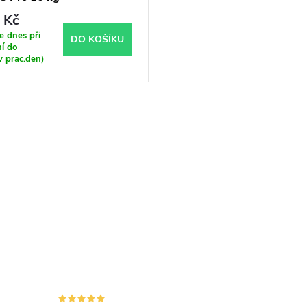
 Kč
 dnes při
DO KOŠÍKU
í do
v prac.den)