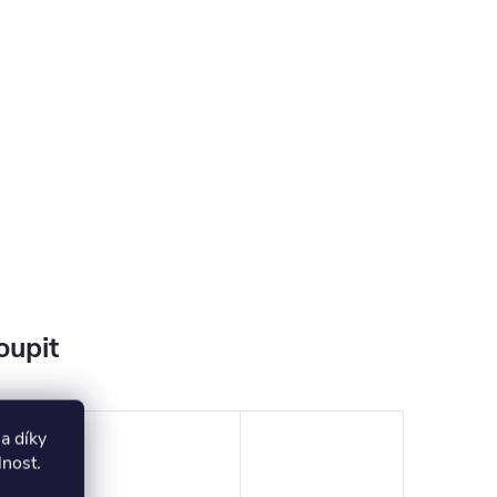
oupit
a díky
lnost
.