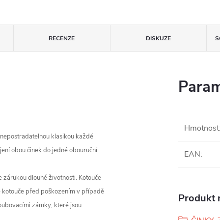
RECENZE
DISKUZE
S
Param
Hmotnost
 nepostradatelnou klasikou každé
ení obou činek do jedné obouruční
EAN
:
je zárukou dlouhé životnosti. Kotouče
né kotouče před poškozením v případě
Produkt n
šroubovacími zámky, které jsou