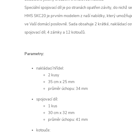
Speciální spojovací díl je po stranách opatřen závity, do nichž 
HMS SKC20 je prvním modelem z naší nabídky, který umožňuje to
ve Vaší domácí posilovně. Sada obsahuje 2 krátké, nakládací
spojovací díl, 4 zámky a 12 kotoučů.
Parametry:
nakládací hřídel:
2 kusy
35 cm x 25 mm
průměr úchopu: 34 mm
spojovací díl:
1 kus
30 cm x 32 mm
průměr úchopu: 41 mm
kotouče: