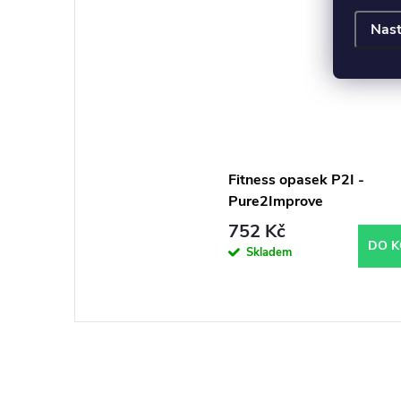
Nast
Fitness opasek P2I -
Pure2Improve
752 Kč
DO K
Skladem