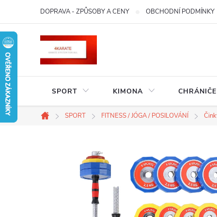
Přejít
DOPRAVA - ZPŮSOBY A CENY
OBCHODNÍ PODMÍNKY
na
obsah
SPORT
KIMONA
CHRÁNIČE
SPORT
FITNESS / JÓGA / POSILOVÁNÍ
Čink
Domů