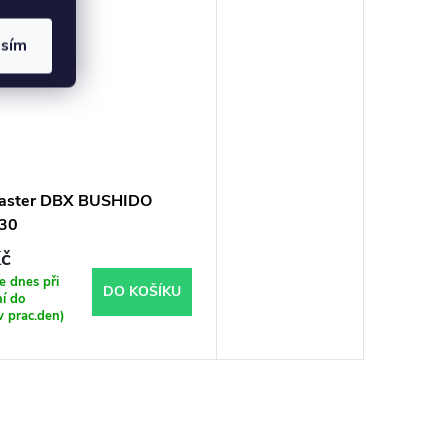
asím
aster DBX BUSHIDO
30
č
 dnes při
DO KOŠÍKU
í do
v prac.den)