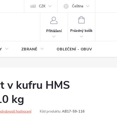
NÍ SMLOUVY
OCHRANA OSOBNÍCH DAT
CZK
Čeština
Moje objednávka
NÁKUPNÍ
KOŠÍK
Prázdný košík
Přihlášení
Y
ZBRANĚ
OBLEČENÍ - OBUV
Z
t v kufru HMS
0 kg
odrobnosti hodnocení
Kód produktu:
AB17-59-116