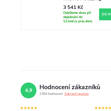
3 541 Kč
Odešleme dnes při
DO K
objednání do
12.hod.(v prac.den)
Hodnocení zákazníků
4,9
2384 hodnocení
Zobrazit recenze