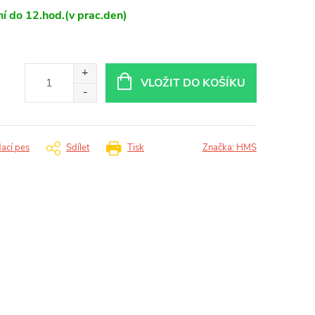
í do 12.hod.(v prac.den)
VLOŽIT DO KOŠÍKU
dací pes
Sdílet
Tisk
Značka:
HMS