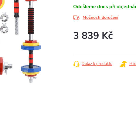
Odešleme dnes při objednán
Možnosti doručení
3 839 Kč
Měrná
cena:
Dotaz k produktu
Hlí