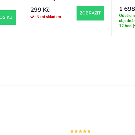
1 698
299 Kč
ZOBRAZIT
Odešleme
Není skladem
OŠÍKU
objednán
12.hod.(