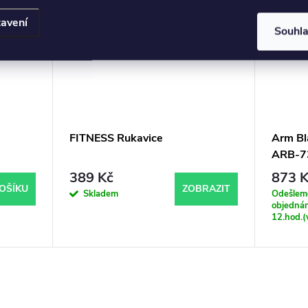
avení
Souhl
FITNESS Rukavice
Arm Bl
ARB-7
389 Kč
873 K
OŠÍKU
ZOBRAZIT
Skladem
Odešleme
objednán
12.hod.(