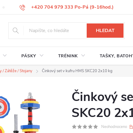
+420 704 979 333 Po-Pá (9-16hod.)
VÝMĚNA ZBOŽÍ
REKLAMACE ZBOŽÍ
ODSTOUPENÍ OD KUP
HLEDAT
PÁSKY
TRÉNINK
TAŠKY, BATOH
y / Zátěže / Stojany
Činkový set v kufru HMS SKC20 2x10 kg
Činkový se
SKC20 2x1
Neohodnoceno
P