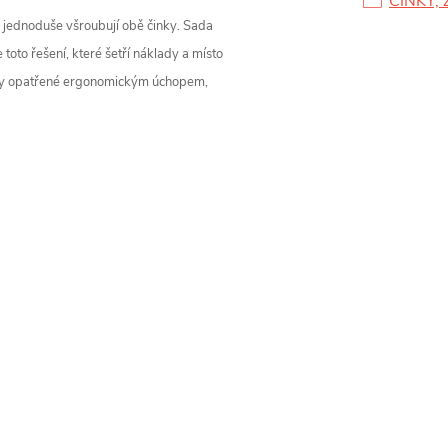
ČINKY, 
se jednoduše všroubují obě činky. Sada
to řešení, které šetří náklady a místo
 osy opatřené ergonomickým úchopem,