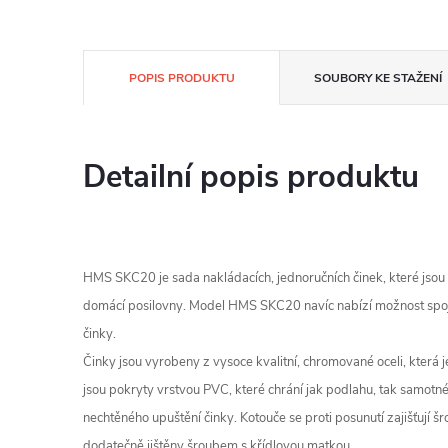
POPIS PRODUKTU
SOUBORY KE STAŽENÍ
Detailní popis produktu
HMS SKC20 je sada nakládacích, jednoručních činek, které jsou
domácí posilovny. Model HMS SKC20 navíc nabízí možnost spoj
činky.
Činky jsou vyrobeny z vysoce kvalitní, chromované oceli, která 
jsou pokryty vrstvou PVC, které chrání jak podlahu, tak samot
nechtěného upuštění činky. Kotouče se proti posunutí zajišťují 
dodatečně jištěny šroubem s křídlovou matkou.