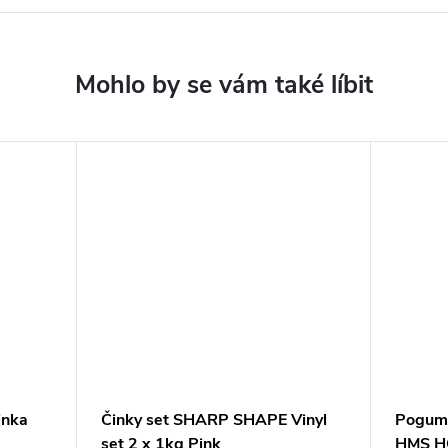
inka
Činky set SHARP SHAPE Vinyl
Pogumo
set 2 x 1kg Pink
HMS HG