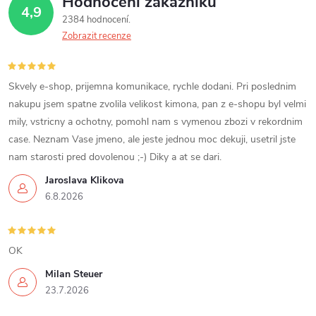
Hodnocení zákazníků
4,9
2384 hodnocení
Zobrazit recenze
Skvely e-shop, prijemna komunikace, rychle dodani. Pri poslednim
nakupu jsem spatne zvolila velikost kimona, pan z e-shopu byl velmi
mily, vstricny a ochotny, pomohl nam s vymenou zbozi v rekordnim
case. Neznam Vase jmeno, ale jeste jednou moc dekuji, usetril jste
nam starosti pred dovolenou ;-) Diky a at se dari.
Jaroslava Klikova
6.8.2026
OK
Milan Steuer
23.7.2026