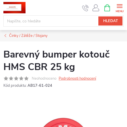
Přejít
NÁKUPNÍ
KOŠÍK
na
obsah
HLEDAT
Činky / Zátěže / Stojany
Barevný bumper kotouč
HMS CBR 25 kg
Neohodnoceno
Podrobnosti hodnocení
Kód produktu:
AB17-61-024