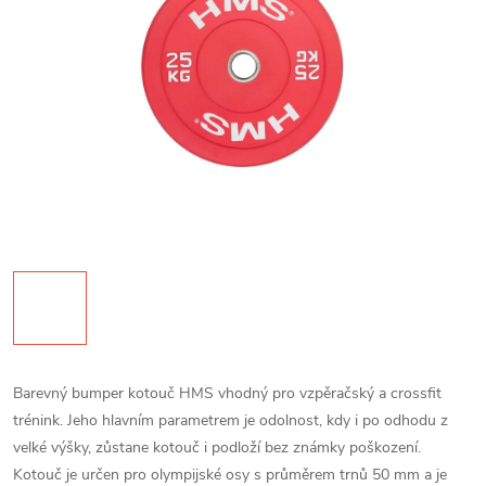
Barevný bumper kotouč HMS vhodný pro vzpěračský a crossfit
trénink. Jeho hlavním parametrem je odolnost, kdy i po odhodu z
velké výšky, zůstane kotouč i podloží bez známky poškození.
Kotouč je určen pro olympijské osy s průměrem trnů 50 mm a je