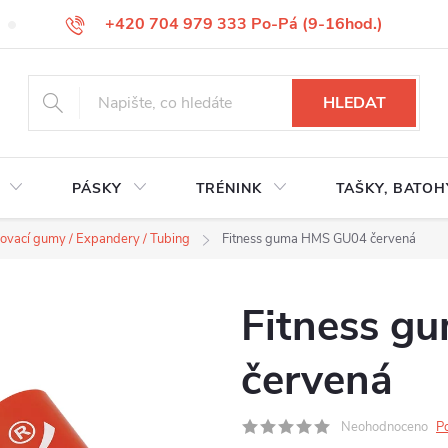
+420 704 979 333 Po-Pá (9-16hod.)
VÝMĚNA ZBOŽÍ
REKLAMACE ZBOŽÍ
ODSTOUPENÍ OD KUP
HLEDAT
PÁSKY
TRÉNINK
TAŠKY, BATOH
lovací gumy / Expandery / Tubing
Fitness guma HMS GU04 červená
Fitness 
červená
Neohodnoceno
P