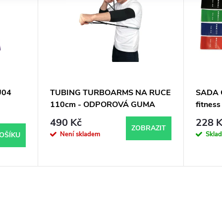
U04
TUBING TURBOARMS NA RUCE
SADA
110cm - ODPOROVÁ GUMA
fitnes
SILNÁ
490 Kč
228 K
ZOBRAZIT
Není skladem
Skla
OŠÍKU