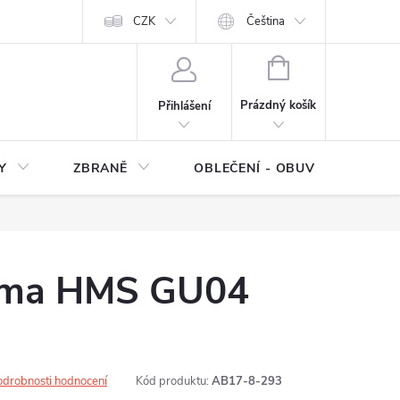
NÍ SMLOUVY
OCHRANA OSOBNÍCH DAT
CZK
Čeština
Moje objednávka
NÁKUPNÍ
KOŠÍK
Prázdný košík
Přihlášení
Y
ZBRANĚ
OBLEČENÍ - OBUV
Z
guma HMS GU04
odrobnosti hodnocení
Kód produktu:
AB17-8-293