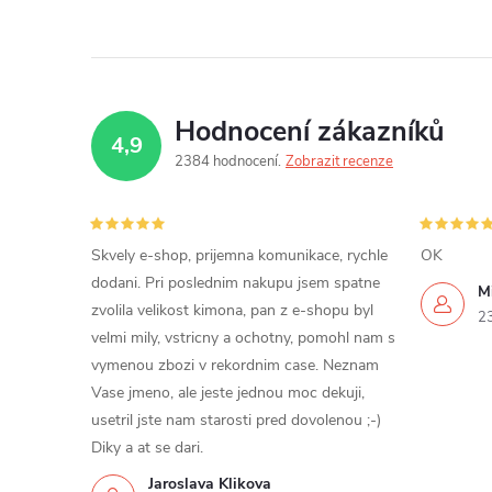
Hodnocení zákazníků
4,9
2384 hodnocení
Zobrazit recenze
Skvely e-shop, prijemna komunikace, rychle
OK
dodani. Pri poslednim nakupu jsem spatne
Mi
zvolila velikost kimona, pan z e-shopu byl
2
velmi mily, vstricny a ochotny, pomohl nam s
vymenou zbozi v rekordnim case. Neznam
Vase jmeno, ale jeste jednou moc dekuji,
usetril jste nam starosti pred dovolenou ;-)
Diky a at se dari.
Jaroslava Klikova