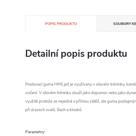
POPIS PRODUKTU
SOUBORY KE
Detailní popis produktu
Posilovací guma HMS jež je využívany v silovém tréninku, kondič
cvičení. V silovém tréninku slouží jako dopomoc nebo jako dynami
využité protože se nejedná o přímou zátěž, ale guma postupný
při úrazech svalů, šlach a kloubů.
Parametry: