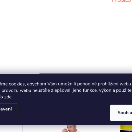
POSILO
áme cookies, abychom Vám umožnili pohodlné prohlížení webu 
 provozu webu neustále zlepšovali jeho funkce, výkon a použite
fo zde
avení
Souhl