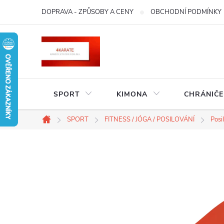
Přejít
DOPRAVA - ZPŮSOBY A CENY
OBCHODNÍ PODMÍNKY
na
obsah
SPORT
KIMONA
CHRÁNIČE
SPORT
FITNESS / JÓGA / POSILOVÁNÍ
Posi
Domů