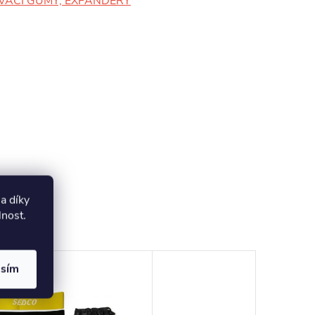
VACÍ GUMY, EXPANDERY
a díky
lnost
.
asím