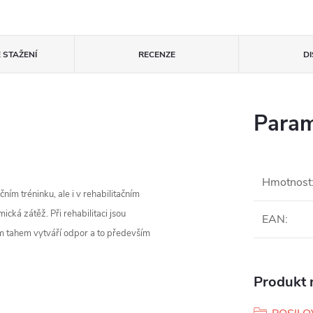
 STAŽENÍ
RECENZE
D
Param
Hmotnost
ním tréninku, ale i v rehabilitačním
cká zátěž. Při rehabilitaci jsou
EAN
:
m tahem vytváří odpor a to především
Produkt n