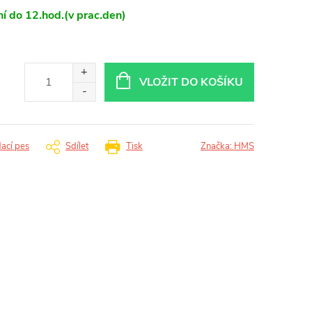
í do 12.hod.(v prac.den)
VLOŽIT DO KOŠÍKU
dací pes
Sdílet
Tisk
Značka:
HMS