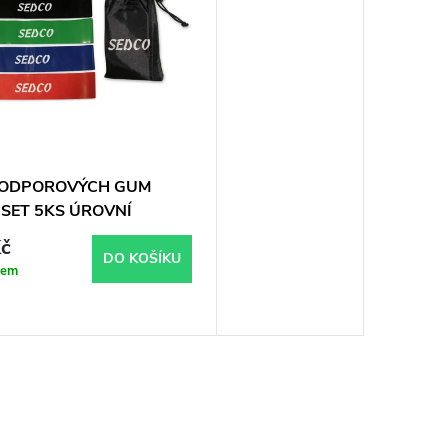
 ODPOROVÝCH GUM
s SET 5KS ÚROVNÍ
č
DO KOŠÍKU
dem