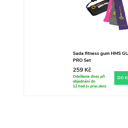
Sada fitness gum HMS G
PRO Set
259 Kč
Odešleme dnes při
DO K
objednání do
12.hod.(v prac.den)