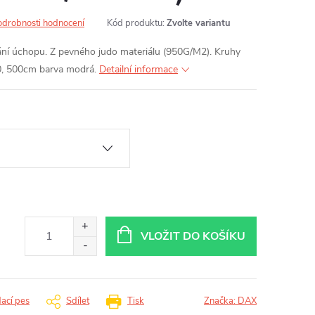
odrobnosti hodnocení
Kód produktu:
Zvolte variantu
vání úchopu. Z pevného judo materiálu (950G/M2). Kruhy
00, 500cm barva modrá.
Detailní informace
VLOŽIT DO KOŠÍKU
dací pes
Sdílet
Tisk
Značka:
DAX