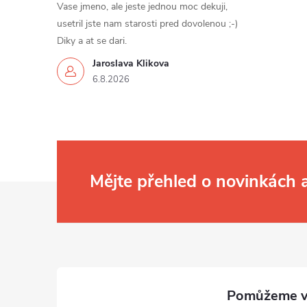
Vase jmeno, ale jeste jednou moc dekuji,
usetril jste nam starosti pred dovolenou ;-)
Diky a at se dari.
Jaroslava Klikova
6.8.2026
Mějte přehled o novinkách
Z
á
p
a