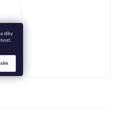
el
a díky
ílého
lnost
.
AZIT
asím