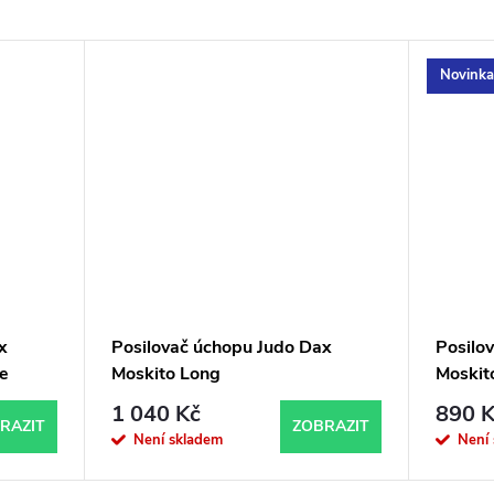
Novinka
x
Posilovač úchopu Judo Dax
Posilo
e
Moskito Long
Moskit
1 040 Kč
890 K
RAZIT
ZOBRAZIT
Není skladem
Není