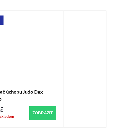
vač úchopu Judo Dax
o
č
ZOBRAZIT
 skladem