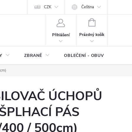
NÍ SMLOUVY
OCHRANA OSOBNÍCH DAT
CZK
Čeština
Moje objednávka
NÁKUPNÍ
KOŠÍK
Prázdný košík
Přihlášení
Y
ZBRANĚ
OBLEČENÍ - OBUV
Z
cm)
SILOVAČ ÚCHOPŮ
ŠPLHACÍ PÁS
/400 / 500cm)