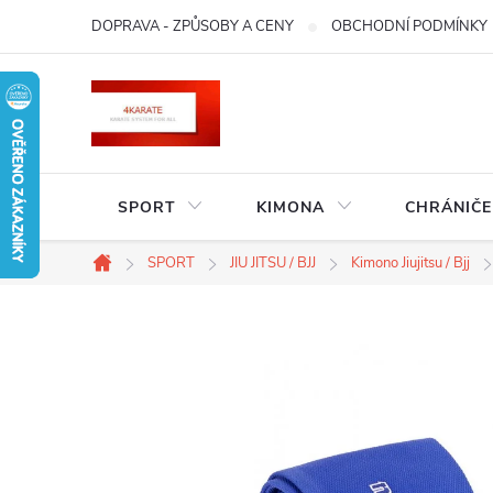
Přejít
DOPRAVA - ZPŮSOBY A CENY
OBCHODNÍ PODMÍNKY
na
obsah
SPORT
KIMONA
CHRÁNIČE
SPORT
JIU JITSU / BJJ
Kimono Jiujitsu / Bjj
Domů