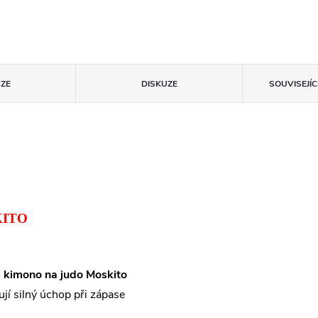
ZE
DISKUZE
SOUVISEJÍ
KITO
o
kimono na judo Moskito
jí silný úchop při zápase