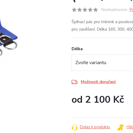
Neohodnoceno
P
Šplhací pás pro trénink a posilo
pro zavěšení. Délka 165, 300, 4
Délka
Možnosti doručení
od
2 100 Kč
Měrná
cena:
Dotaz k produktu
Hlí