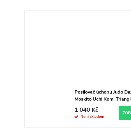
Posilovač úchopu Judo Da
Moskito Uchi Komi Triangl
1 040 Kč
ZOB
Není skladem