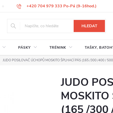
+420 704 979 333 Po-Pá (9-16hod.)
VÝMĚNA ZBOŽÍ
REKLAMACE ZBOŽÍ
ODSTOUPENÍ OD KUP
HLEDAT
PÁSKY
TRÉNINK
TAŠKY, BATOH
JUDO POSILOVAČ ÚCHOPŮ MOSKITO ŠPLHACÍ PÁS (165 /300 /400 / 500
JUDO PO
MOSKITO 
(165 /300 