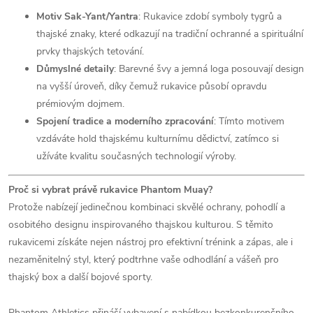
Motiv Sak-Yant/Yantra
: Rukavice zdobí symboly tygrů a
thajské znaky, které odkazují na tradiční ochranné a spirituální
prvky thajských tetování.
Důmyslné detaily
: Barevné švy a jemná loga posouvají design
na vyšší úroveň, díky čemuž rukavice působí opravdu
prémiovým dojmem.
Spojení tradice a moderního zpracování
: Tímto motivem
vzdáváte hold thajskému kulturnímu dědictví, zatímco si
užíváte kvalitu současných technologií výroby.
Proč si vybrat právě rukavice Phantom Muay?
Protože nabízejí jedinečnou kombinaci skvělé ochrany, pohodlí a
osobitého designu inspirovaného thajskou kulturou. S těmito
rukavicemi získáte nejen nástroj pro efektivní trénink a zápas, ale i
nezaměnitelný styl, který podtrhne vaše odhodlání a vášeň pro
thajský box a další bojové sporty.
Phantom Athletics přináší vybavení s nabídkou bezkonkurenčního