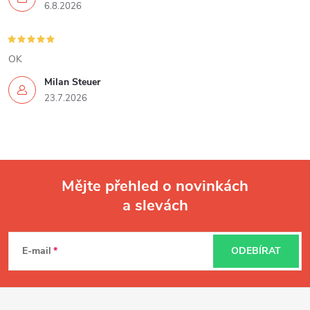
6.8.2026
OK
Milan Steuer
23.7.2026
Mějte přehled o novinkách
a slevách
Z
á
E-mail
ODEBÍRAT
p