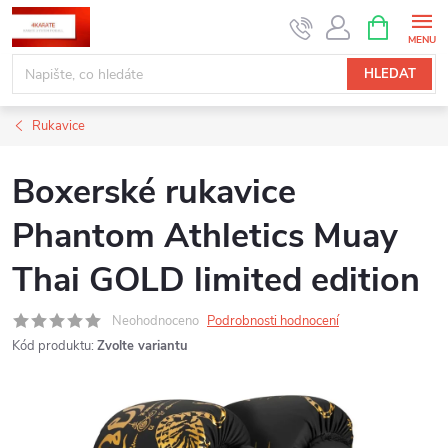
Přejít
NÁKUPNÍ
KOŠÍK
na
obsah
HLEDAT
Rukavice
Boxerské rukavice
Phantom Athletics Muay
Thai GOLD limited edition
Neohodnoceno
Podrobnosti hodnocení
Kód produktu:
Zvolte variantu