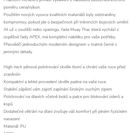
poměru cena/výkon.
Použitím nových vysoce kvalitních materiálů byly odstraněny
kompromisy, pokud jde o bezpečnost při trénincích bojových umění.
Ať už v soutěži nebo sparingu, řada Muay Thai, která vychází z
úspěšné řady APEX, má kompletní nabídku pro vaše potřeby.
Přesvědčí jednoduchým moderním designem v matné černé s
jemnými detaily.
High-tech pěnové polstrování skvěle tlumí a chrání vaše ruce před
zraněním
Kompaktní a lehké provedení skvěle padne na vaše ruce
Stabilní zápěstí vám zajistí zapínání širokým suchým zipem
Polstrování na dlaních
včetně boků a palce pro blokování úderů a
kopů
Dodatečné větrání na dlani zvyšuje váš komfort při plném fyzickém
nasazení
Materiál: PU