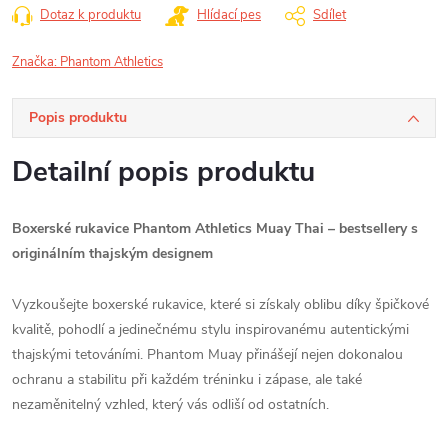
Dotaz k produktu
Hlídací pes
Sdílet
Značka:
Phantom Athletics
Popis produktu
Detailní popis produktu
B
oxerské rukavice Phantom Athletics Muay Thai – bestsellery s
originálním thajským designem
Vyzkoušejte boxerské rukavice, které si získaly oblibu díky špičkové
kvalitě, pohodlí a jedinečnému stylu inspirovanému autentickými
thajskými tetováními. Phantom Muay přinášejí nejen dokonalou
ochranu a stabilitu při každém tréninku i zápase, ale také
nezaměnitelný vzhled, který vás odliší od ostatních.