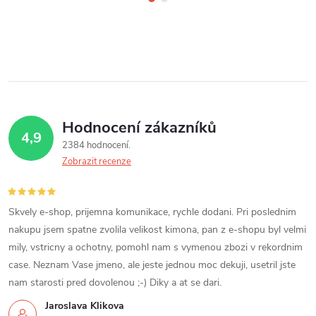
Hodnocení zákazníků
4,9
2384 hodnocení
Zobrazit recenze
Skvely e-shop, prijemna komunikace, rychle dodani. Pri poslednim
nakupu jsem spatne zvolila velikost kimona, pan z e-shopu byl velmi
mily, vstricny a ochotny, pomohl nam s vymenou zbozi v rekordnim
case. Neznam Vase jmeno, ale jeste jednou moc dekuji, usetril jste
nam starosti pred dovolenou ;-) Diky a at se dari.
Jaroslava Klikova