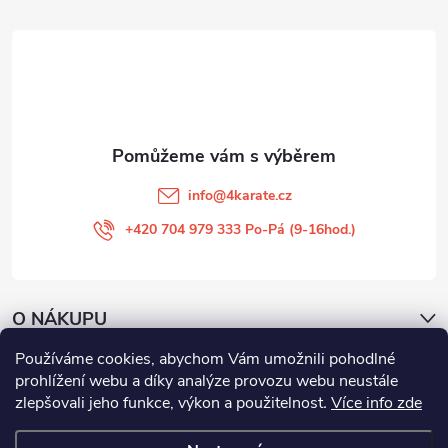
a
t
í
info
@
4karate.cz
+420 704 979 333 Po-Pá (9-16hod.)
O NÁKUPU
Používáme cookies, abychom Vám umožnili pohodlné
Facebook
prohlížení webu a díky analýze provozu webu neustále
zlepšovali jeho funkce, výkon a použitelnost
.
Více info zde