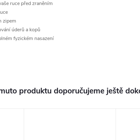
 vaše ruce před zraněním
ruce
ým zipem
ování úderů a kopů
 plném fyzickém nasazení
muto produktu doporučujeme ještě dok