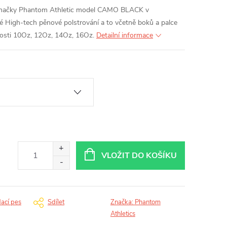
značky Phantom Athletic model CAMO BLACK v
é High-tech pěnové polstrování a to včetně boků a palce
kosti 10Oz, 12Oz, 14Oz, 16Oz.
Detailní informace
VLOŽIT DO KOŠÍKU
dací pes
Sdílet
Značka:
Phantom
Athletics