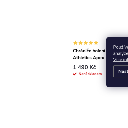
Použív
Chrániče holení Phantom
analýze
Athletics Apex Hybrid
Více in
1 490 Kč
Nast
ZOB
Není skladem