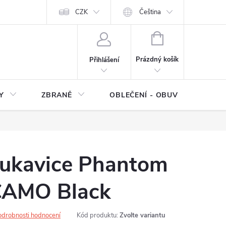
NÍ SMLOUVY
OCHRANA OSOBNÍCH DAT
CZK
Čeština
Moje objednávka
NÁKUPNÍ
KOŠÍK
Prázdný košík
Přihlášení
Y
ZBRANĚ
OBLEČENÍ - OBUV
Z
rukavice Phantom
 CAMO Black
odrobnosti hodnocení
Kód produktu:
Zvolte variantu