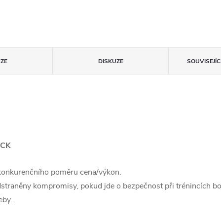
ZE
DISKUZE
SOUVISEJÍ
ACK
zkonkurenčního poměru cena/výkon.
dstraněny kompromisy, pokud jde o bezpečnost při trénincích bo
by..