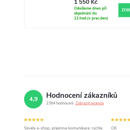
1 550 Kč
Odešleme dnes při
ZOB
objednání do
12.hod.(v prac.den)
Hodnocení zákazníků
4,9
2384 hodnocení
Zobrazit recenze
Skvely e-shop, prijemna komunikace, rychle
OK