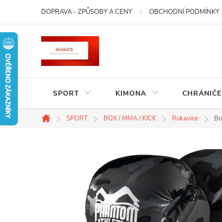
Přejít
DOPRAVA - ZPŮSOBY A CENY
OBCHODNÍ PODMÍNKY
na
obsah
SPORT
KIMONA
CHRÁNIČE
SPORT
BOX / MMA / KICK
Rukavice
Bo
Domů