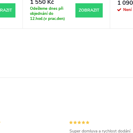
1 550 Kč
1 090
Odešleme dnes při
Není
RAZIT
ZOBRAZIT
objednání do
12.hod.(v prac.den)
Super domluva a rychlost dodání