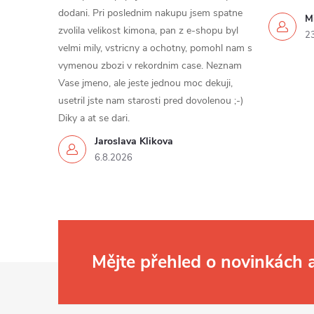
dodani. Pri poslednim nakupu jsem spatne
Mi
zvolila velikost kimona, pan z e-shopu byl
2
velmi mily, vstricny a ochotny, pomohl nam s
vymenou zbozi v rekordnim case. Neznam
Vase jmeno, ale jeste jednou moc dekuji,
usetril jste nam starosti pred dovolenou ;-)
Diky a at se dari.
Jaroslava Klikova
6.8.2026
Mějte přehled o novinkách
Z
á