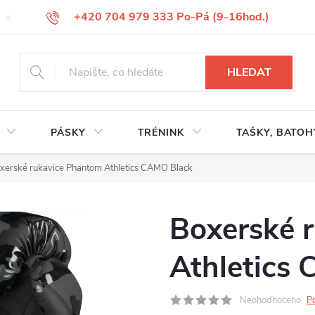
+420 704 979 333 Po-Pá (9-16hod.)
VÝMĚNA ZBOŽÍ
REKLAMACE ZBOŽÍ
ODSTOUPENÍ OD KUP
HLEDAT
PÁSKY
TRÉNINK
TAŠKY, BATOH
xerské rukavice Phantom Athletics CAMO Black
Boxerské 
Athletics
Neohodnoceno
P