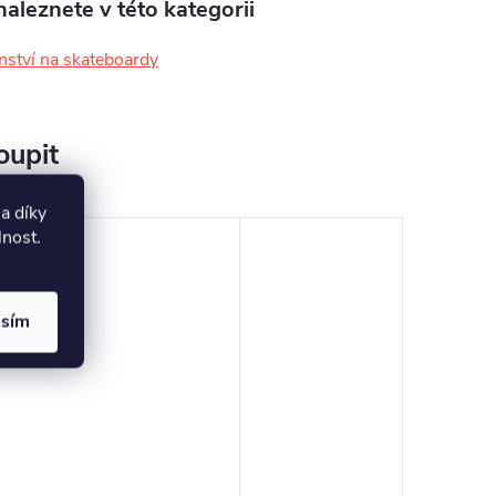
aleznete v této kategorii
nství na skateboardy
oupit
a díky
lnost
.
asím