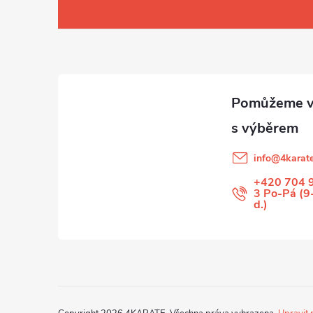
Z
á
p
a
t
info
@
4karate
í
+420 704 
3 Po-Pá (9
d.)