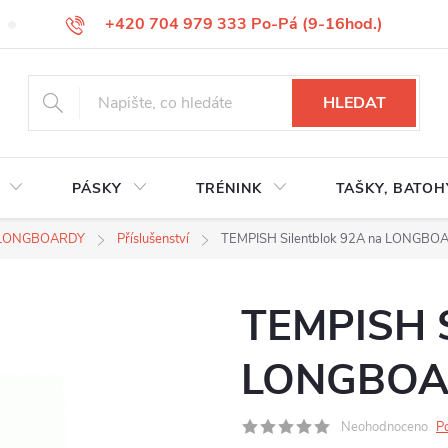
+420 704 979 333 Po-Pá (9-16hod.)
VÝMĚNA ZBOŽÍ
REKLAMACE ZBOŽÍ
ODSTOUPENÍ OD KUP
HLEDAT
PÁSKY
TRÉNINK
TAŠKY, BATOH
 LONGBOARDY
Příslušenství
TEMPISH Silentblok 92A na LONGBO
TEMPISH S
LONGBO
Neohodnoceno
P