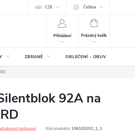
NÍ SMLOUVY
OCHRANA OSOBNÍCH DAT
CZK
Čeština
Moje objednávka
NÁKUPNÍ
KOŠÍK
Prázdný košík
Přihlášení
Y
ZBRANĚ
OBLEČENÍ - OBUV
Z
ARD
ilentblok 92A na
ARD
odrobnosti hodnocení
Kód produktu:
106100202_1_1