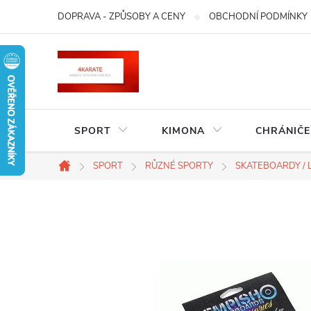
Přejít
DOPRAVA - ZPŮSOBY A CENY
OBCHODNÍ PODMÍNKY
na
obsah
SPORT
KIMONA
CHRÁNIČE
SPORT
RŮZNÉ SPORTY
SKATEBOARDY /
Domů