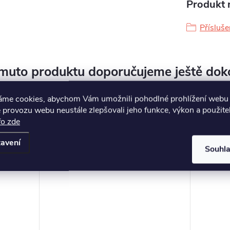
Produkt n
Přísluše
muto produktu doporučujeme ještě dok
áme cookies, abychom Vám umožnili pohodlné prohlížení webu 
 provozu webu neustále zlepšovali jeho funkce, výkon a použite
fo zde
avení
Souhl