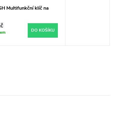
H Multifunkční klíč na
č
DO KOŠÍKU
dem