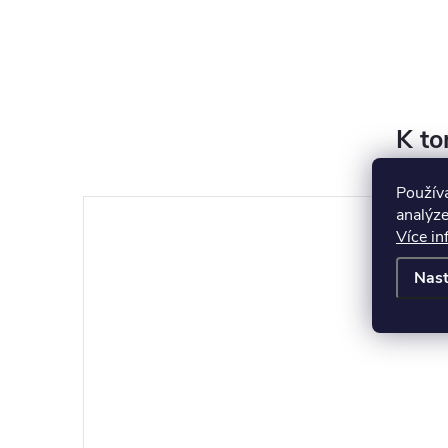
K to
Použív
analýze
Více in
Nast