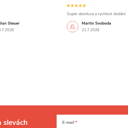
Super domluva a rychlost dodání
lan Steuer
Martin Svoboda
3.7.2026
21.7.2026
a slevách
E-mail