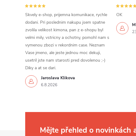
Skvely e-shop, prijemna komunikace, rychle
OK
dodani. Pri poslednim nakupu jsem spatne
Mi
zvolila velikost kimona, pan z e-shopu byl
2
velmi mily, vstricny a ochotny, pomohl nam s
vymenou zbozi v rekordnim case. Neznam
Vase jmeno, ale jeste jednou moc dekuji,
usetril jste nam starosti pred dovolenou ;-)
Diky a at se dari.
Jaroslava Klikova
6.8.2026
Mějte přehled o novinkách