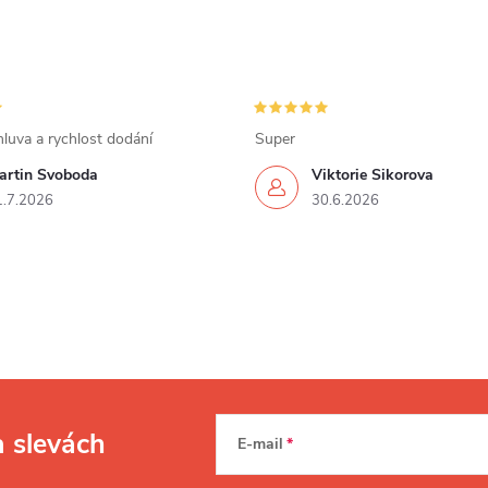
luva a rychlost dodání
Super
artin Svoboda
Viktorie Sikorova
1.7.2026
30.6.2026
a slevách
E-mail