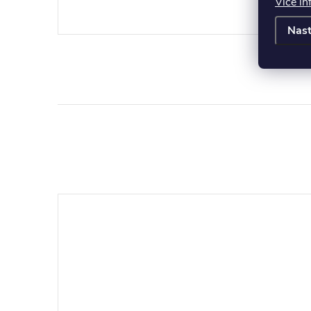
Více in
Nast