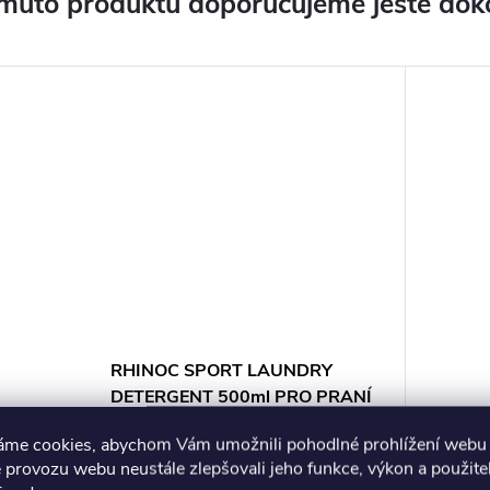
muto produktu doporučujeme ještě dok
RHINOC SPORT LAUNDRY
DETERGENT 500ml PRO PRANÍ
SPORTOVNÍHO PRÁDLA
310 Kč
áme cookies, abychom Vám umožnili pohodlné prohlížení webu 
Odešleme dnes při
 provozu webu neustále zlepšovali jeho funkce, výkon a použite
DO KOŠÍKU
objednání do