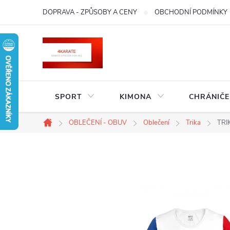
Přejít
DOPRAVA - ZPŮSOBY A CENY
OBCHODNÍ PODMÍNKY
na
obsah
SPORT
KIMONA
CHRÁNIČE
OBLEČENÍ - OBUV
Oblečení
Trika
TRI
Domů