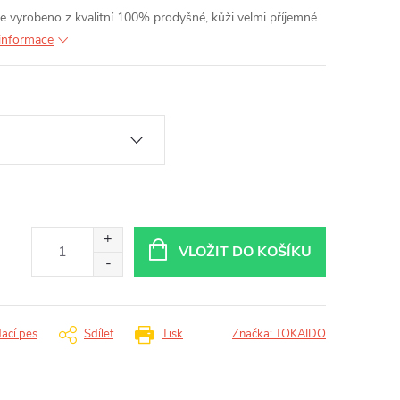
 vyrobeno z kvalitní 100% prodyšné, kůži velmi příjemné
 informace
VLOŽIT DO KOŠÍKU
dací pes
Sdílet
Tisk
Značka:
TOKAIDO