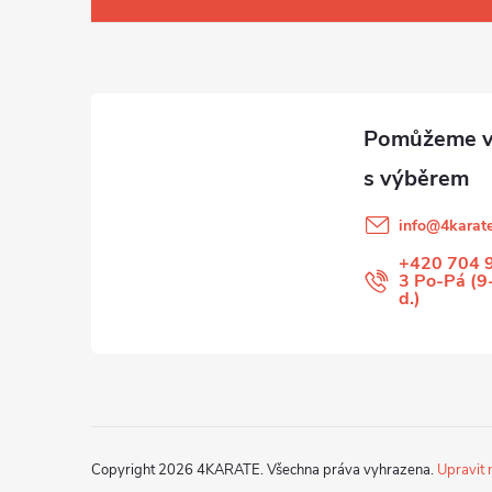
á
p
a
t
info
@
4karate
í
+420 704 
3 Po-Pá (9
d.)
Copyright 2026
4KARATE
. Všechna práva vyhrazena.
Upravit 