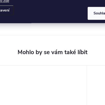
fo zde
12.hod.(v prac.den)
avení
Souhl