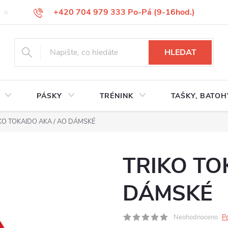
+420 704 979 333 Po-Pá (9-16hod.)
VÝMĚNA ZBOŽÍ
REKLAMACE ZBOŽÍ
ODSTOUPENÍ OD KUP
HLEDAT
PÁSKY
TRÉNINK
TAŠKY, BATOH
KO TOKAIDO AKA / AO DÁMSKÉ
TRIKO TO
DÁMSKÉ
Neohodnoceno
P