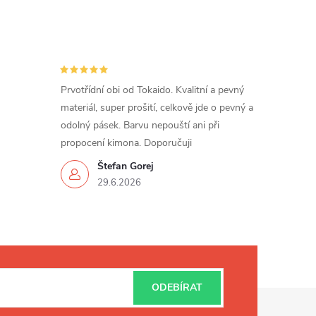
Prvotřídní obi od Tokaido. Kvalitní a pevný
materiál, super prošití, celkově jde o pevný a
odolný pásek. Barvu nepouští ani při
propocení kimona. Doporučuji
Štefan Gorej
29.6.2026
ODEBÍRAT