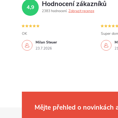
Hodnocení zákazníků
4,9
2383 hodnocení
Zobrazit recenze
OK
Super dom
Milan Steuer
M
23.7.2026
2
Mějte přehled o novinkách
Z