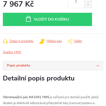
7 967 Kč
Měrná
cena:
VLOŽIT DO KOŠÍKU
Dotaz k produktu
Hlídací pes
Sdílet
Značka:
HMS
Popis produktu
Detailní popis produktu
Vibromasážní pás MA1001 HMS
je zařízení pro domácí použití, jehož
úkolem je efektivně odbourávat přebytečné tuky,tvarovat postavu a