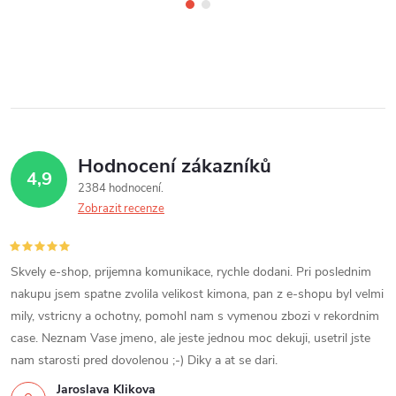
Hodnocení zákazníků
4,9
2384 hodnocení
Zobrazit recenze
Skvely e-shop, prijemna komunikace, rychle dodani. Pri poslednim
nakupu jsem spatne zvolila velikost kimona, pan z e-shopu byl velmi
mily, vstricny a ochotny, pomohl nam s vymenou zbozi v rekordnim
case. Neznam Vase jmeno, ale jeste jednou moc dekuji, usetril jste
nam starosti pred dovolenou ;-) Diky a at se dari.
Jaroslava Klikova