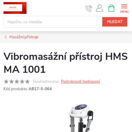
Přejít
NÁKUPNÍ
KOŠÍK
na
obsah
HLEDAT
Masážní přístroje
Vibromasážní přístroj HMS
MA 1001
Neohodnoceno
Podrobnosti hodnocení
Kód produktu:
AB17-5-064