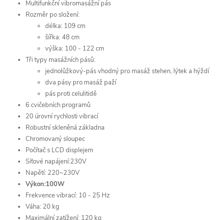
Multifunkční vibromasážní pás
Rozměr po složení:
délka: 109 cm
šířka: 48 cm
výška: 100 - 122 cm
Tři typy masážních pásů:
jednolůžkový-pás vhodný pro masáž stehen, lýtek a hýždí
dva pásy pro masáž paží
pás proti celulitidě
6 cvičebních programů
20 úrovní rychlosti vibrací
Robustní skleněná základna
Chromovaný sloupec
Počítač s LCD displejem
Síťové napájení:230V
Napětí: 220~230V
Výkon:100W
Frekvence vibrací: 10 - 25 Hz
Váha: 20 kg
Maximální zatížení: 120 kg