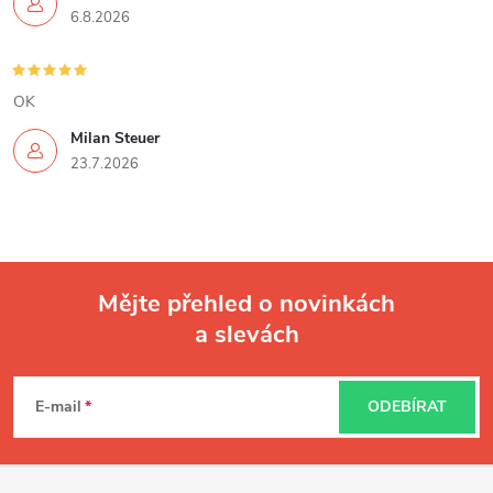
6.8.2026
OK
Milan Steuer
23.7.2026
Mějte přehled o novinkách
a slevách
Z
á
E-mail
ODEBÍRAT
p