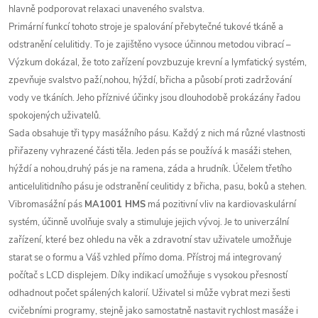
hlavně podporovat relaxaci unaveného svalstva.
Primární funkcí tohoto stroje je spalování přebytečné tukové tkáně a
odstranění celulitidy. To je zajištěno vysoce účinnou metodou vibrací –
Výzkum dokázal, že toto zařízení povzbuzuje krevní a lymfatický systém,
zpevňuje svalstvo paží,nohou, hýždí, břicha a působí proti zadržování
vody ve tkáních. Jeho příznivé účinky jsou dlouhodobě prokázány řadou
spokojených uživatelů.
Sada obsahuje tři typy masážního pásu. Každý z nich má různé vlastnosti
přiřazeny vyhrazené části těla. Jeden pás se používá k masáži stehen,
hýždí a nohou,druhý pás je na ramena, záda a hrudník. Účelem třetího
anticelulitidního pásu je odstranění ceulitidy z břicha, pasu, boků a stehen.
Vibromasážní pás
MA1001 HMS
má pozitivní vliv na kardiovaskulární
systém, účinně uvolňuje svaly a stimuluje jejich vývoj. Je to univerzální
zařízení, které bez ohledu na věk a zdravotní stav uživatele umožňuje
starat se o formu a Váš vzhled přímo doma. Přístroj má integrovaný
počítač s LCD displejem. Díky indikací umožňuje s vysokou přesností
odhadnout počet spálených kalorií. Uživatel si může vybrat mezi šesti
cvičebními programy, stejně jako samostatně nastavit rychlost masáže i