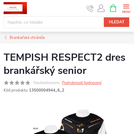
Přejít
NÁKUPNÍ
KOŠÍK
na
obsah
HLEDAT
Brankařské chrániče
TEMPISH RESPECT2 dres
brankářský senior
Neohodnoceno
Podrobnosti hodnocení
Kód produktu:
13500004944_6_2