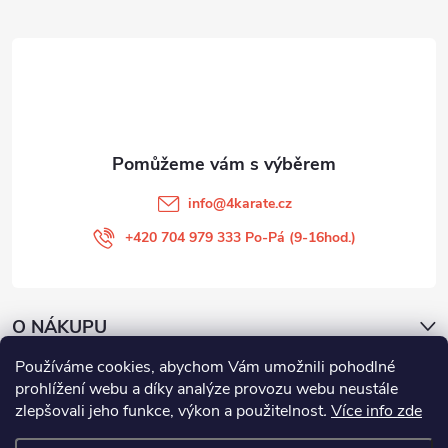
a
t
í
info
@
4karate.cz
+420 704 979 333 Po-Pá (9-16hod.)
O NÁKUPU
Používáme cookies, abychom Vám umožnili pohodlné
Facebook
prohlížení webu a díky analýze provozu webu neustále
zlepšovali jeho funkce, výkon a použitelnost
.
Více info zde