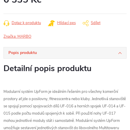
Měrná
cena:
Dotaz k produktu
Hlídací pes
Sdílet
Značka:
MARBO
Popis produktu
Detailní popis produktu
Modularní systém UpForm je ideálním řešením pro všechny komerční
prostory ať jde o posilovny, fitnesscentra nebo kluby. Jednotlivá stanoviště
se spojují pomocí spojovacích dílů UF-016 a horních spojek UF-014 a UF-
015 podle počtu modulů spojených k sobě. Při použití nohy UF-017
mohou jednotlivé moduly stát i samostatně. Modulární systém UpForm
umožňuje sestavení jednotlivých stanovišt do libovolného Multitoweru