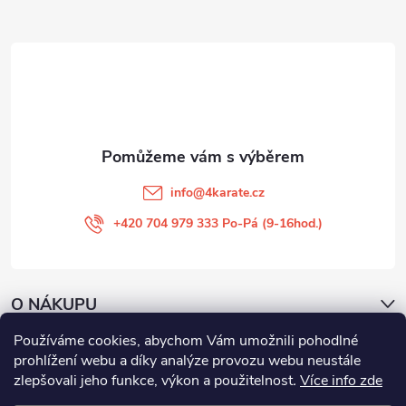
a
t
í
info
@
4karate.cz
+420 704 979 333 Po-Pá (9-16hod.)
O NÁKUPU
Používáme cookies, abychom Vám umožnili pohodlné
Facebook
prohlížení webu a díky analýze provozu webu neustále
zlepšovali jeho funkce, výkon a použitelnost
.
Více info zde