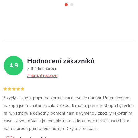
Hodnocení zákazníků
4,9
2384 hodnocení
Zobrazit recenze
Skvely e-shop, prijemna komunikace, rychle dodani. Pri poslednim
nakupu jsem spatne zvolila velikost kimona, pan z e-shopu byl velmi
mily, vstricny a ochotny, pomohl nam s vymenou zbozi v rekordnim
case. Neznam Vase jmeno, ale jeste jednou moc dekuji, usetril jste
nam starosti pred dovolenou ;-) Diky a at se dari.