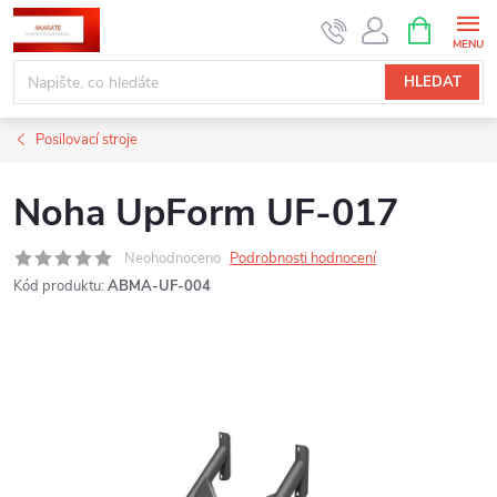
Přejít
NÁKUPNÍ
KOŠÍK
na
obsah
HLEDAT
Posilovací stroje
Noha UpForm UF-017
Neohodnoceno
Podrobnosti hodnocení
Kód produktu:
ABMA-UF-004