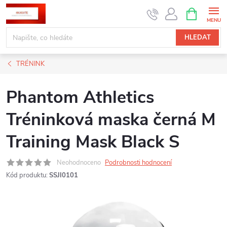
Přejít
NÁKUPNÍ
KOŠÍK
na
obsah
HLEDAT
TRÉNINK
Phantom Athletics
Tréninková maska černá M
Training Mask Black S
Neohodnoceno
Podrobnosti hodnocení
Kód produktu:
SSJI0101