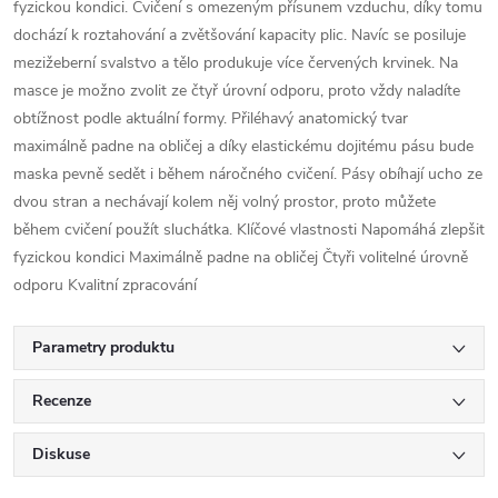
fyzickou kondici. Cvičení s omezeným přísunem vzduchu, díky tomu
dochází k roztahování a zvětšování kapacity plic. Navíc se posiluje
mezižeberní svalstvo a tělo produkuje více červených krvinek. Na
masce je možno zvolit ze čtyř úrovní odporu, proto vždy naladíte
obtížnost podle aktuální formy. Přiléhavý anatomický tvar
maximálně padne na obličej a díky elastickému dojitému pásu bude
maska pevně sedět i během náročného cvičení. Pásy obíhají ucho ze
dvou stran a nechávají kolem něj volný prostor, proto můžete
během cvičení použít sluchátka. Klíčové vlastnosti Napomáhá zlepšit
fyzickou kondici Maximálně padne na obličej Čtyři volitelné úrovně
odporu Kvalitní zpracování
Parametry produktu
Recenze
Diskuse