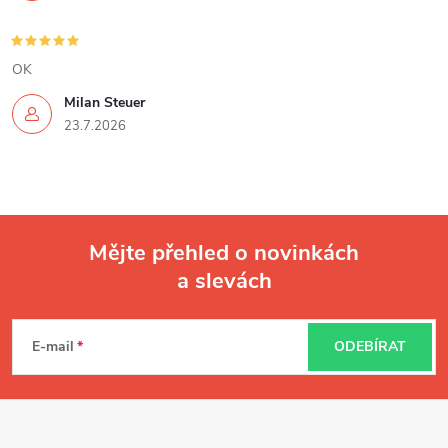
OK
Milan Steuer
23.7.2026
Mějte přehled o novinkách
a slevách
Z
á
E-mail
ODEBÍRAT
p