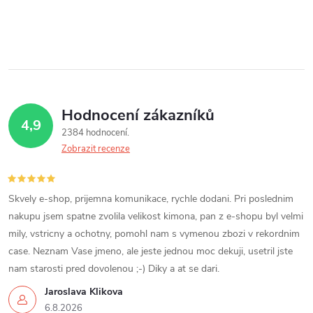
Hodnocení zákazníků
4,9
2384 hodnocení
Zobrazit recenze
Skvely e-shop, prijemna komunikace, rychle dodani. Pri poslednim
nakupu jsem spatne zvolila velikost kimona, pan z e-shopu byl velmi
mily, vstricny a ochotny, pomohl nam s vymenou zbozi v rekordnim
case. Neznam Vase jmeno, ale jeste jednou moc dekuji, usetril jste
nam starosti pred dovolenou ;-) Diky a at se dari.
Jaroslava Klikova
6.8.2026