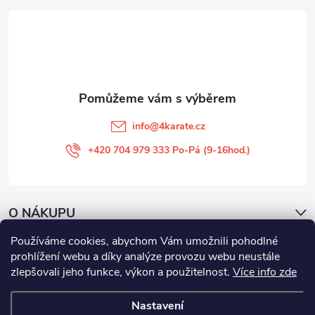
a
t
í
info
@
4karate.cz
+420 704 979 333 Po-Pá (9-16hod.)
O NÁKUPU
Používáme cookies, abychom Vám umožnili pohodlné
Facebook
prohlížení webu a díky analýze provozu webu neustále
zlepšovali jeho funkce, výkon a použitelnost
.
Více info zde
Nastavení