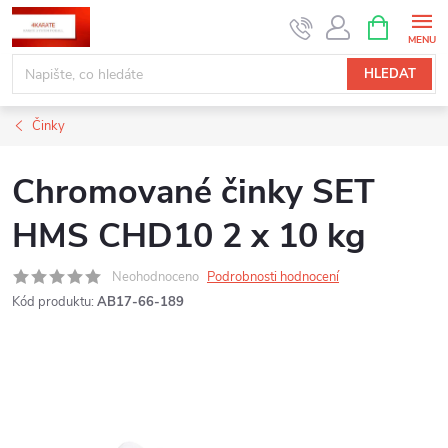
Přejít
NÁKUPNÍ
KOŠÍK
na
obsah
HLEDAT
Činky
Chromované činky SET
HMS CHD10 2 x 10 kg
Neohodnoceno
Podrobnosti hodnocení
Kód produktu:
AB17-66-189