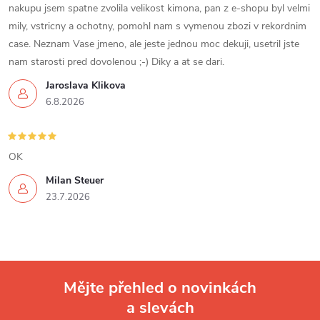
nakupu jsem spatne zvolila velikost kimona, pan z e-shopu byl velmi
mily, vstricny a ochotny, pomohl nam s vymenou zbozi v rekordnim
case. Neznam Vase jmeno, ale jeste jednou moc dekuji, usetril jste
nam starosti pred dovolenou ;-) Diky a at se dari.
Jaroslava Klikova
6.8.2026
OK
Milan Steuer
23.7.2026
Mějte přehled o novinkách
a slevách