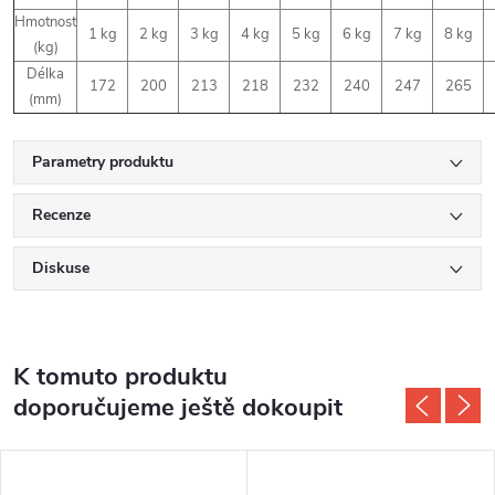
Hmotnost
1 kg
2 kg
3 kg
4 kg
5 kg
6 kg
7 kg
8 kg
(kg)
Délka
172
200
213
218
232
240
247
265
(mm)
Parametry produktu
Recenze
Diskuse
K tomuto produktu
doporučujeme ještě dokoupit