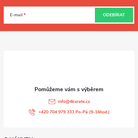
Z
á
E-mail
ODEBÍRAT
p
a
t
í
info
@
4karate.cz
+420 704 979 333 Po-Pá (9-16hod.)