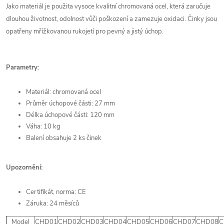
Jako materiál je použita vysoce kvalitní chromovaná ocel, která zaručuje
dlouhou životnost, odolnost vůči poškození a zamezuje oxidaci. Činky jsou
opatřeny mřížkovanou rukojetí pro pevný a jistý úchop.
Parametry:
Materiál: chromovaná ocel
Průměr úchopové části: 27 mm
Délka úchopové části: 120 mm
Váha: 10 kg
Balení obsahuje 2 ks činek
Upozornění:
Certifikát, norma: CE
Záruka: 24 měsíců
Model
CHD01
CHD02
CHD03
CHD04
CHD05
CHD06
CHD07
CHD08
C