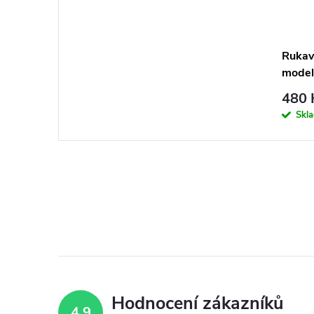
Rukavi
model
480 
Skl
Hodnocení zákazníků
4,9