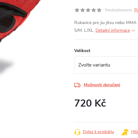
Neohodnoceno
P
Rukavice pro jiu jitsu nebo MMA
S/M, L/XL.
Detailní informace
Velikost
Možnosti doručení
720 Kč
Měrná
cena:
Dotaz k produktu
Hlí