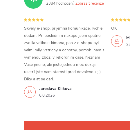
2384 hodnocení
Zobrazit recenze
Skvely e-shop, prijemna komunikace, rychle
OK
dodani. Pri poslednim nakupu jsem spatne
Mi
zvolila velikost kimona, pan z e-shopu byl
2
velmi mily, vstricny a ochotny, pomohl nam s
vymenou zbozi v rekordnim case. Neznam
Vase jmeno, ale jeste jednou moc dekuji,
usetril jste nam starosti pred dovolenou ;-)
Diky a at se dari.
Jaroslava Klikova
6.8.2026