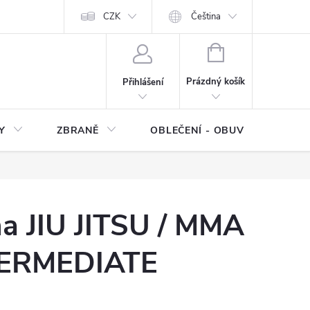
NÍ SMLOUVY
OCHRANA OSOBNÍCH DAT
CZK
Čeština
Moje objednávka
NÁKUPNÍ
KOŠÍK
Prázdný košík
Přihlášení
Y
ZBRANĚ
OBLEČENÍ - OBUV
Z
na JIU JITSU / MMA
TERMEDIATE