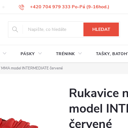
+420 704 979 333 Po-Pá (9-16hod.)
VÝMĚNA ZBOŽÍ
REKLAMACE ZBOŽÍ
ODSTOUPENÍ OD KUP
HLEDAT
PÁSKY
TRÉNINK
TAŠKY, BATOH
U / MMA model INTERMEDIATE červené
Rukavice 
model IN
červené