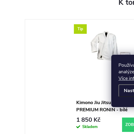
K to
Tip
Použív
analýze
Více in
Nast
Kimono Jiu Jitsu JU-SPOR
PREMIUM RONIN - bílé
1 850 Kč
ZOB
Skladem