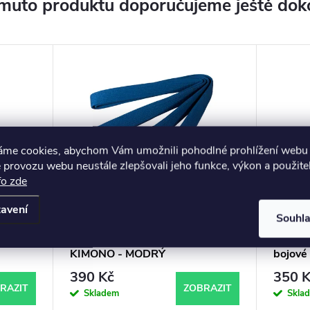
muto produktu doporučujeme ještě dok
áme cookies, abychom Vám umožnili pohodlné prohlížení webu 
 provozu webu neustále zlepšovali jeho funkce, výkon a použite
fo zde
avení
Souhl
TS
BRAZILIAN JIU JITSU PÁS NA
Chránič
KIMONO - MODRÝ
bojové
390 Kč
350 K
RAZIT
ZOBRAZIT
Skladem
Skla