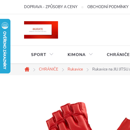
Přejít
DOPRAVA - ZPŮSOBY A CENY
OBCHODNÍ PODMÍNKY
na
obsah
SPORT
KIMONA
CHRÁNIČE
CHRÁNIČE
Rukavice
Rukavice na JIU JITS
Domů