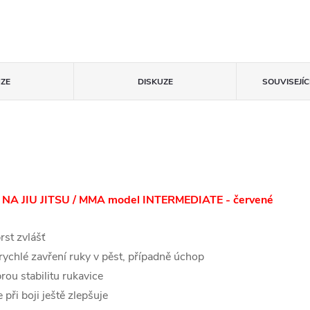
ZE
DISKUZE
SOUVISEJÍ
A JIU JITSU / MMA model INTERMEDIATE - červené
rst zvlášť
rychlé zavření ruky v pěst, případně úchop
rou stabilitu rukavice
při boji ještě zlepšuje