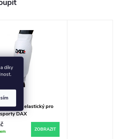
oupit
a díky
lnost
.
asím
 předloktí elastický pro
 sporty DAX
č
ZOBRAZIT
dem