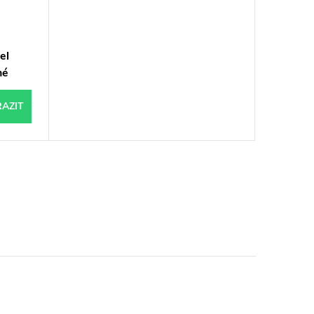
el
né
AZIT