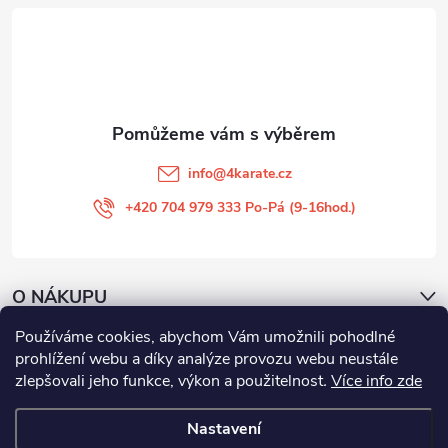
t
í
info
@
4karate.cz
+420 704 979 333 Po-Pá (9-16hod.)
O NÁKUPU
Používáme cookies, abychom Vám umožnili pohodlné
Facebook
prohlížení webu a díky analýze provozu webu neustále
zlepšovali jeho funkce, výkon a použitelnost
.
Více info zde
Nastavení