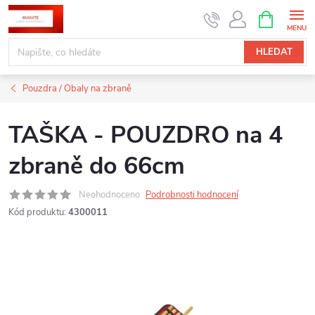
Přejít
NÁKUPNÍ
KOŠÍK
na
obsah
HLEDAT
Pouzdra / Obaly na zbraně
TAŠKA - POUZDRO na 4
zbraně do 66cm
Neohodnoceno
Podrobnosti hodnocení
Kód produktu:
4300011