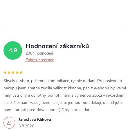
Hodnocení zákazníků
4,9
2384 hodnocení
Zobrazit recenze
Skvely e-shop, prijemna komunikace, rychle dodani. Pri poslednim
nakupu jsem spatne zvolila velikost kimona, pan z e-shopu byl velmi
mily, vstricny a ochotny, pomohl nam s vymenou zbozi v rekordnim
case. Neznam Vase jmeno, ale jeste jednou moc dekuji, usetril jste
nam starosti pred dovolenou ;-) Diky a at se dari.
Jaroslava Klikova
6.8.2026