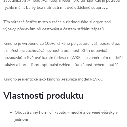
závodníka AKA nebo AO. Ideální řešení pro turnaje, kde je potřeba
rychle měnit barvy bez nutnosti mít dvě oddělené soupravy.
Tím výrazně šetříte místo v tašce a zjednodušíte si organizaci
výbavy, především při cestování a častém střídání zápasů.
Kimono je vyrobeno ze 100% lehkého polyesteru, váží pouze 6 oz,
ale přesto si zachovává pevnost a odolnost. Střih odpovídá
požadavkům Světové karate federace (WKF), se zaměřením na delší
rukávy a horní díl pro optimální vzhled a funkčnost během soutěží.
Kimono je identické jako kimono Arawaza model REV-X.
Vlastnosti produktu
Oboustranný horní díl kabátu –
modré a červené výšivky v
jednom