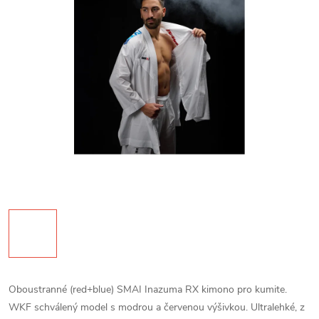
Oboustranné (red+blue) SMAI Inazuma RX kimono pro kumite.
WKF schválený model s modrou a červenou výšivkou. Ultralehké, z