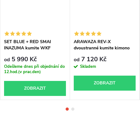
SET BLUE + RED SMAI
ARAWAZA REV-X
INAZUMA kumite WKF
dvoustranné kumite kimono
APPROVED kimono
WKF aproved
5 990 Kč
7 120 Kč
od
od
Odešleme dnes při objednání do
Skladem
12.hod.(v prac.den)
ZOBRAZIT
ZOBRAZIT