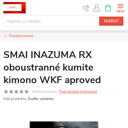
Přejít
NÁKUPNÍ
KOŠÍK
na
obsah
HLEDAT
Kumite kimono
SMAI INAZUMA RX
oboustranné kumite
kimono WKF aproved
Neohodnoceno
Podrobnosti hodnocení
Kód produktu:
Zvolte variantu