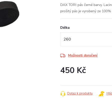
DAX TORI pás černé barvy. Lacině
prošitý pás je vyrobený ze 100%
Délka
Možnosti doručení
450 Kč
Měrná
cena:
Dotaz k produktu
Hlí