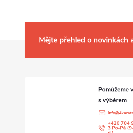
Mějte přehled o novinkách
Z
á
p
a
t
info
@
4karate
í
+420 704 
3 Po-Pá (9
d.)