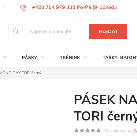
+420 704 979 333 Po-Pá (9-16hod.)
VÝMĚNA ZBOŽÍ
REKLAMACE ZBOŽÍ
ODSTOUPENÍ OD KUP
HLEDAT
PÁSKY
TRÉNINK
TAŠKY, BATOH
MONO DAX TORI černý
PÁSEK N
TORI čern
Neohodnoceno
P