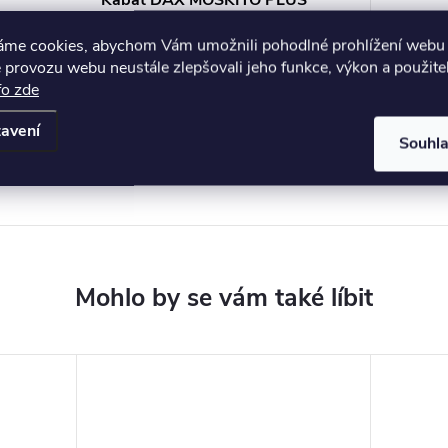
Kabát DAX MOSKITO PLUS
950g - modrý
áme cookies, abychom Vám umožnili pohodlné prohlížení webu 
2 890 Kč
od
 provozu webu neustále zlepšovali jeho funkce, výkon a použite
ZOBRAZIT
Skladem
fo zde
avení
Souhl