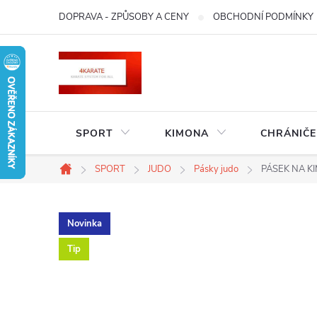
Přejít
DOPRAVA - ZPŮSOBY A CENY
OBCHODNÍ PODMÍNKY
na
obsah
SPORT
KIMONA
CHRÁNIČE
SPORT
JUDO
Pásky judo
PÁSEK NA KI
Domů
Novinka
Tip