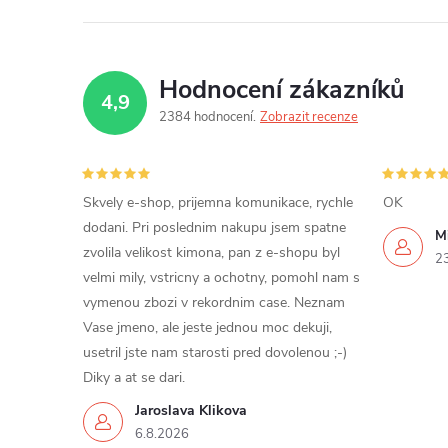
Hodnocení zákazníků
4,9
2384 hodnocení
Zobrazit recenze
Skvely e-shop, prijemna komunikace, rychle
OK
dodani. Pri poslednim nakupu jsem spatne
Mi
zvolila velikost kimona, pan z e-shopu byl
2
velmi mily, vstricny a ochotny, pomohl nam s
vymenou zbozi v rekordnim case. Neznam
Vase jmeno, ale jeste jednou moc dekuji,
usetril jste nam starosti pred dovolenou ;-)
Diky a at se dari.
Jaroslava Klikova
6.8.2026