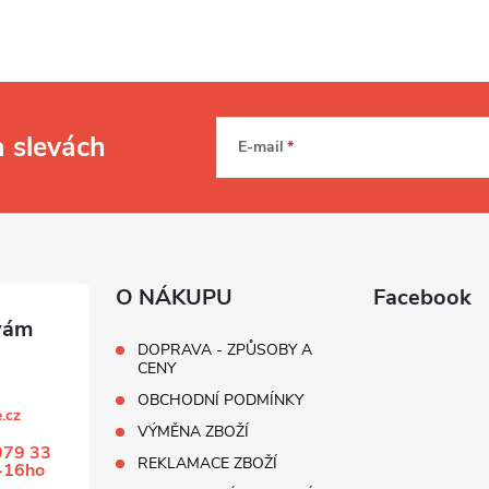
a slevách
E-mail
O NÁKUPU
Facebook
DOPRAVA - ZPŮSOBY A
CENY
OBCHODNÍ PODMÍNKY
.cz
VÝMĚNA ZBOŽÍ
979 33
REKLAMACE ZBOŽÍ
-16ho