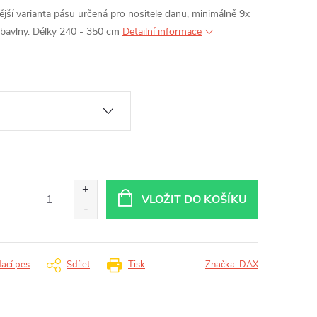
jší varianta pásu určená pro nositele danu, minimálně 9x
 bavlny. Délky 240 - 350 cm
Detailní informace
VLOŽIT DO KOŠÍKU
dací pes
Sdílet
Tisk
Značka:
DAX