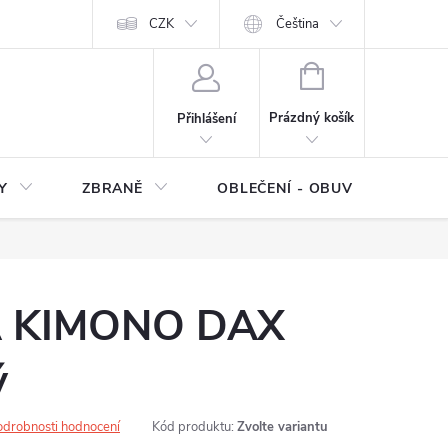
NÍ SMLOUVY
OCHRANA OSOBNÍCH DAT
CZK
Čeština
Moje objednávka
NÁKUPNÍ
KOŠÍK
Prázdný košík
Přihlášení
Y
ZBRANĚ
OBLEČENÍ - OBUV
Z
A KIMONO DAX
ý
odrobnosti hodnocení
Kód produktu:
Zvolte variantu