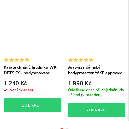
Karate chránič hrudníku WKF
Arawaza dámský
DĚTSKÝ - bodyprotector
bodyprotector WKF approved
TOKAIDO YOUTH LEAGUE
1 240 Kč
1 990 Kč
Není skladem
Odešleme dnes při objednání do
12.hod.(v prac.den)
ZOBRAZIT
ZOBRAZIT