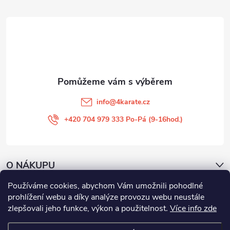
a
t
í
info
@
4karate.cz
+420 704 979 333 Po-Pá (9-16hod.)
O NÁKUPU
Používáme cookies, abychom Vám umožnili pohodlné
Facebook
prohlížení webu a díky analýze provozu webu neustále
zlepšovali jeho funkce, výkon a použitelnost
.
Více info zde