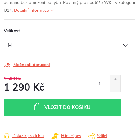
ochranu bez omezení pohybu. Povinný pro soutěže WKF v kategorii
U14.
Detailní informace
Velikost
Možnosti doručení
1 590 Kč
1 290 Kč
Měrná
cena:
VLOŽIT DO KOŠÍKU
Dotaz k produktu
Hlídací pes
Sdílet