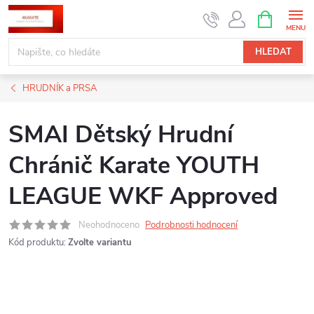
Přejít
NÁKUPNÍ
KOŠÍK
na
obsah
HLEDAT
HRUDNÍK a PRSA
SMAI Dětský Hrudní
Chránič Karate YOUTH
LEAGUE WKF Approved
Neohodnoceno
Podrobnosti hodnocení
Kód produktu:
Zvolte variantu