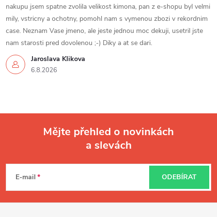
nakupu jsem spatne zvolila velikost kimona, pan z e-shopu byl velmi
mily, vstricny a ochotny, pomohl nam s vymenou zbozi v rekordnim
case. Neznam Vase jmeno, ale jeste jednou moc dekuji, usetril jste
nam starosti pred dovolenou ;-) Diky a at se dari.
Jaroslava Klikova
6.8.2026
Mějte přehled o novinkách
a slevách
Z
á
E-mail
ODEBÍRAT
p