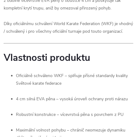
z odolné vícevrstvé EVA pěny o tloušťce 4 cm a poskytuje tak
kompletní krytí trupu, aniž by omezoval přirozený pohyb.
Díky oficiálnímu schválení World Karate Federation (WKF) je vhodný
/ schválený i pro všechny oficiální turnaje pod touto organizací.
Vlastnosti produktu
Oficiálně schváleno WKF – splňuje přísné standardy kvality
Světové karate federace
4 cm silná EVA pěna – vysoká úroveň ochrany proti nárazu
Robustní konstrukce – vícevrstvá pěna s povrchem z PU
Maximální volnost pohybu – chránič neomezuje dynamiku