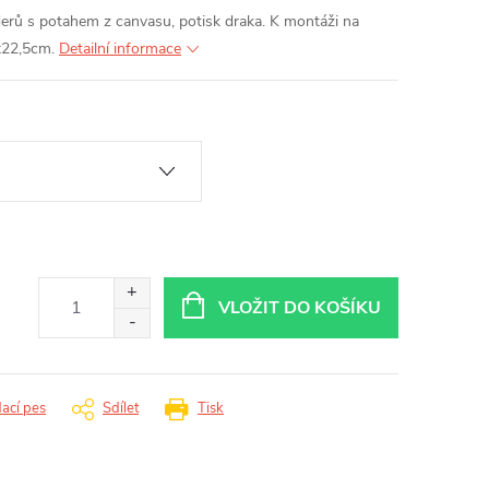
erů s potahem z canvasu, potisk draka. K montáži na
0x22,5cm.
Detailní informace
VLOŽIT DO KOŠÍKU
dací pes
Sdílet
Tisk