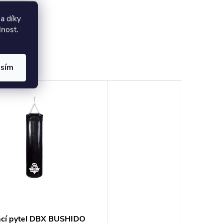
a díky
lnost
.
asím
cí pytel DBX BUSHIDO