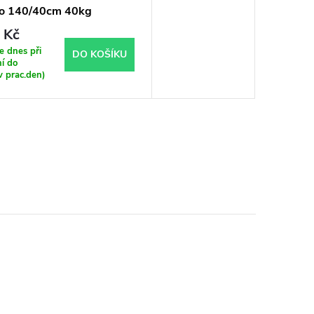
o 140/40cm 40kg
 Kč
 dnes při
DO KOŠÍKU
í do
v prac.den)