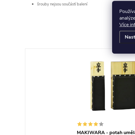
šrouby nejsou součástí balení
Použív
analýze
Více in
Nast
MAKIWARA - potah umělá