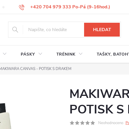
+420 704 979 333 Po-Pá (9-16hod.)
VÝMĚNA ZBOŽÍ
REKLAMACE ZBOŽÍ
ODSTOUPENÍ OD KUP
HLEDAT
PÁSKY
TRÉNINK
TAŠKY, BATOH
MAKIWARA CANVAS - POTISK S DRAKEM
MAKIWAR
POTISK S
Neohodnoceno
P