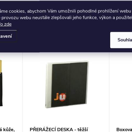
áme cookies, abychom Vám umožnili pohodlné prohlížení webu 
 provozu webu neustále zlepšovali jeho funkce, výkon a použite
fo zde
avení
Souhl
 kůže,
PŘERÁŽECÍ DESKA - těžší
Boxova