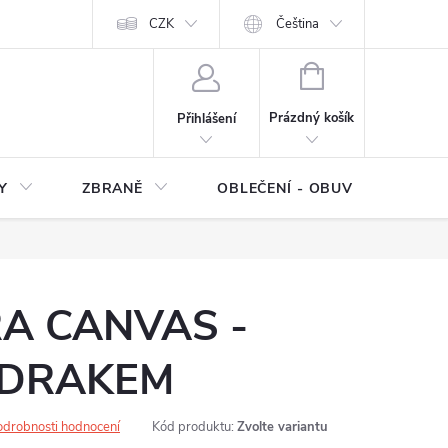
NÍ SMLOUVY
OCHRANA OSOBNÍCH DAT
CZK
Čeština
Moje objednávka
NÁKUPNÍ
KOŠÍK
Prázdný košík
Přihlášení
Y
ZBRANĚ
OBLEČENÍ - OBUV
Z
A CANVAS -
 DRAKEM
odrobnosti hodnocení
Kód produktu:
Zvolte variantu