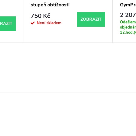
stupeň obtížnosti
GymPr
2 207
750 Kč
ZOBRAZIT
Odešleme
Není skladem
RAZIT
objednán
12.hod.(