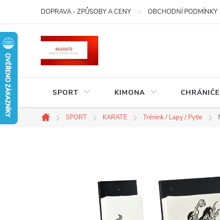
Přejít
DOPRAVA - ZPŮSOBY A CENY
OBCHODNÍ PODMÍNKY
na
obsah
SPORT
KIMONA
CHRÁNIČE
SPORT
KARATE
Trénink / Lapy / Pytle
Domů