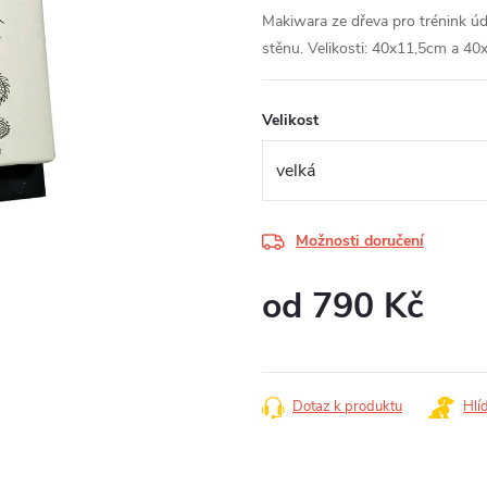
Makiwara ze dřeva pro trénink úd
stěnu. Velikosti: 40x11,5cm a 4
Velikost
Možnosti doručení
od
790 Kč
Měrná
cena:
Dotaz k produktu
Hlí