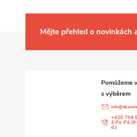
Mějte přehled o novinkách
Z
á
p
a
t
info
@
4karate
í
+420 704 
3 Po-Pá (9
d.)