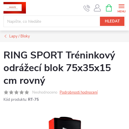
Přejít
NÁKUPNÍ
KOŠÍK
na
obsah
HLEDAT
Lapy / Bloky
RING SPORT Tréninkový
odrážecí blok 75x35x15
cm rovný
Neohodnoceno
Podrobnosti hodnocení
Kód produktu:
RT-75