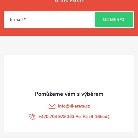
Z
á
E-mail
ODEBÍRAT
p
a
t
í
info
@
4karate.cz
+420 704 979 333 Po-Pá (9-16hod.)