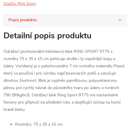
Značka:
Ring Sport
Popis produktu
Detailní popis produktu
Odrážecí profesionální tréninkový blok RING SPORT RT75 s
rozměry 75 x 35 x 15 cm pohlcuje skvěle i ty nejsilnější kopy a
údery. Vyrobený je z patentovaného 7-mi vrstvého materiálu Plawil,
který sa používá i pro výrobu např.boxovacích pytlů a zaručuje
dlouhou životnost. Blok je vyplněn paměťovou, polyuretanovou
pěnou pro rychlý návrat do původního tvaru po úderu o tvrdosti
T90 (90kg/m3). Odrážecí blok Ring Sport RT75 má nastavitelné
řemeny pro připnutí na předloktí ruky a doplňující úchop na horní
hraně bloku.
Rozměry: 75 x 35 x 15 cm