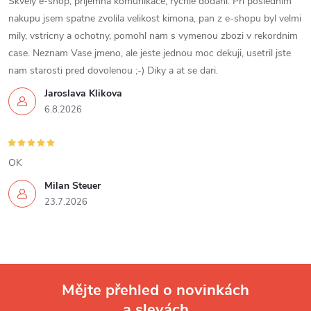
Skvely e-shop, prijemna komunikace, rychle dodani. Pri poslednim
nakupu jsem spatne zvolila velikost kimona, pan z e-shopu byl velmi
mily, vstricny a ochotny, pomohl nam s vymenou zbozi v rekordnim
case. Neznam Vase jmeno, ale jeste jednou moc dekuji, usetril jste
nam starosti pred dovolenou ;-) Diky a at se dari.
Jaroslava Klikova
6.8.2026
OK
Milan Steuer
23.7.2026
Mějte přehled o novinkách
a slevách