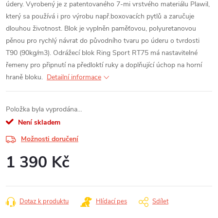
údery. Vyrobený je z patentovaného 7-mi vrstvého materiálu Plawil,
který sa používá i pro výrobu např.boxovacích pytlů a zaručuje
dlouhou životnost. Blok je vyplněn paměťovou, polyuretanovou
pěnou pro rychlý návrat do původního tvaru po úderu o tvrdosti
T90 (90kg/m3). Odrážecí blok Ring Sport RT75 má nastavitelné
řemeny pro připnutí na předloktí ruky a doplňující úchop na horní
hraně bloku.
Detailní informace
Položka byla vyprodána…
Není skladem
Možnosti doručení
1 390 Kč
Měrná
cena:
Dotaz k produktu
Hlídací pes
Sdílet