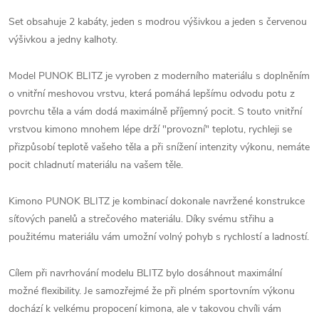
Set obsahuje 2 kabáty, jeden s modrou výšivkou a jeden s červenou
výšivkou a jedny kalhoty.
Model PUNOK BLITZ je vyroben z moderního materiálu s doplněním
o vnitřní meshovou vrstvu, která pomáhá lepšímu odvodu potu z
povrchu těla a vám dodá maximálně příjemný pocit. S touto vnitřní
vrstvou kimono mnohem lépe drží "provozní" teplotu, rychleji se
přizpůsobí teplotě vašeho těla a při snížení intenzity výkonu, nemáte
pocit chladnutí materiálu na vašem těle.
Kimono PUNOK BLITZ je kombinací dokonale navržené konstrukce
síťových panelů a strečového materiálu. Díky svému střihu a
použitému materiálu vám umožní volný pohyb s rychlostí a ladností.
Cílem při navrhování modelu BLITZ bylo dosáhnout maximální
možné flexibility. Je samozřejmé že při plném sportovním výkonu
dochází k velkému propocení kimona, ale v takovou chvíli vám