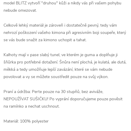
model BLITZ vytvoří "druhou" kůži a nikdy vás při vašem pohybu
nebude omezovat.
Celkově lehký materiál je zároveň i dostatečně pevný, tedy vám
nehrozí poškození vašeho kimona při agresivním boji soupeře, který
se vás bude snažit za kimono uchopit a tahat.
Kalhoty mají v pase slabý tunel, ve kterém je guma a doplňuje ji
šňůrka pro potřebné dotažení. Šnůra není plochá, je kulatá, ale dutá,
měkká a tedy umožňuje lepší zavázání, které se vám nebude
povolovat a vy se můžete soustředit pouze na svůj výkon.
Praní a údržba: Perte pouze na 30 stupňů, bez aviváže,
NEPOUŽÍVAT SUŠIČKU! Po vyprání doporučujeme pouze pověsit
na ramínko a nechat uschnout.
Materiál: 100% polyester