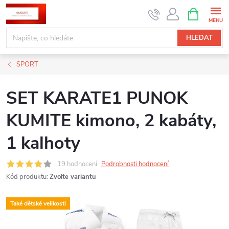
Přejít
NÁKUPNÍ
KOŠÍK
na
obsah
HLEDAT
SPORT
SET KARATE1 PUNOK
KUMITE kimono, 2 kabáty,
1 kalhoty
19 hodnocení
Podrobnosti hodnocení
Kód produktu:
Zvolte variantu
Také dětské velikosti