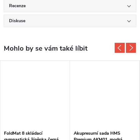
Recenze
Diskuse
FoldMat 8 skládací
Akupresurní sada HMS
gymnastická žíněnka černá
Premium AKM01, modrá