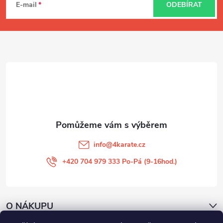
á
E-mail
ODEBÍRAT
p
a
t
í
info
@
4karate.cz
+420 704 979 333 Po-Pá (9-16hod.)
O NÁKUPU