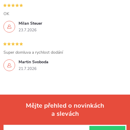
OK
Milan Steuer
23.7.2026
Super domluva a rychlost dodání
Martin Svoboda
21.7.2026
Mějte přehled o novinkách
a slevách
Z