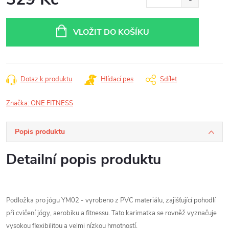
Měrná
cena:
VLOŽIT DO KOŠÍKU
Dotaz k produktu
Hlídací pes
Sdílet
Značka:
ONE FITNESS
Popis produktu
Detailní popis produktu
Podložka pro jógu YM02 - vyrobeno z PVC materiálu, zajišťující pohodlí
při cvičení jógy, aerobiku a fitnessu. Tato karimatka se rovněž vyznačuje
vysokou flexibilitou a velmi nízkou hmotností.