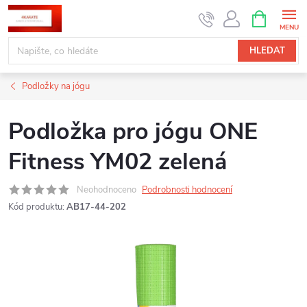
Přejít
NÁKUPNÍ
KOŠÍK
na
obsah
HLEDAT
Podložky na jógu
Podložka pro jógu ONE
Fitness YM02 zelená
Neohodnoceno
Podrobnosti hodnocení
Kód produktu:
AB17-44-202