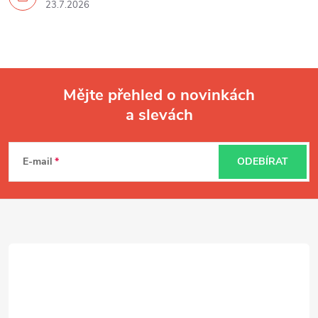
23.7.2026
Mějte přehled o novinkách
a slevách
Z
á
E-mail
ODEBÍRAT
p
a
t
í