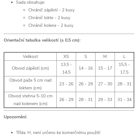
Sada obsahuje:
Chránič zápěstí - 2 kusy
Chránič lokte - 2 kusy
Chránič kolene - 2 kusy
Orientační tabulka velikostí (± 0,5 cm):
Velikost
XS
S
M
L
13,5 -
15,5 -
Obvod zápěstí (cm)
14 - 16
15 - 17
14,5
17,5
Obvod paže 5 cm nad
23 - 26
26 - 29
27 - 30
28 - 31
loktem (cm)
Obvod stehna 5-10 cm
26 - 29
28 - 31
29 - 33
31 - 34
nad kolenem (cm)
Upozornění:
Třída: H, není určeno ke komerčnímu použití