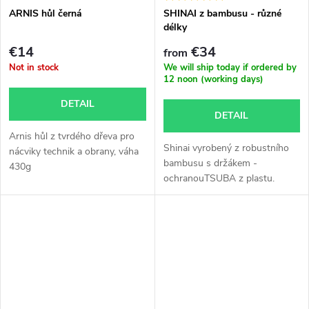
ARNIS hůl černá
SHINAI z bambusu - různé
délky
€14
€34
from
Not in stock
We will ship today if ordered by
12 noon (working days)
DETAIL
DETAIL
Arnis hůl z tvrdého dřeva pro
Shinai vyrobený z robustního
nácviky technik a obrany, váha
bambusu s držákem -
430g
ochranouTSUBA z plastu.
Délky: 98,...