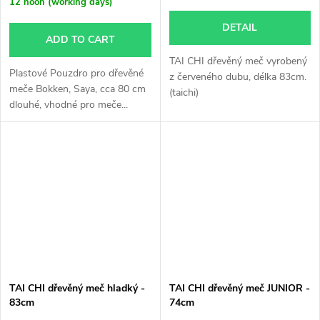
12 noon (working days)
DETAIL
ADD TO CART
TAI CHI dřevěný meč vyrobený
Plastové Pouzdro pro dřevěné
z červeného dubu, délka 83cm.
meče Bokken, Saya, cca 80 cm
(taichi)
dlouhé, vhodné pro meče...
TAI CHI dřevěný meč hladký -
TAI CHI dřevěný meč JUNIOR -
83cm
74cm