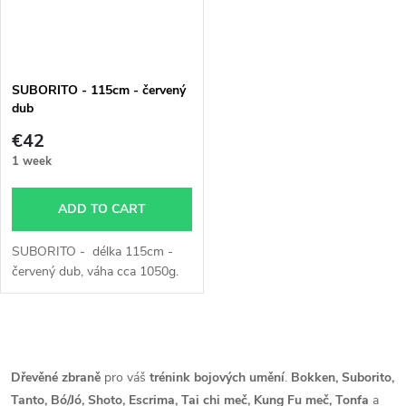
SUBORITO - 115cm - červený
dub
€42
1 week
ADD TO CART
SUBORITO - délka 115cm -
červený dub, váha cca 1050g.
L
i
Dřevěné zbraně
pro váš
trénink bojových umění
.
Bokken, Suborito,
Tanto, Bó/Jó, Shoto, Escrima, Tai chi meč, Kung Fu meč, Tonfa
a