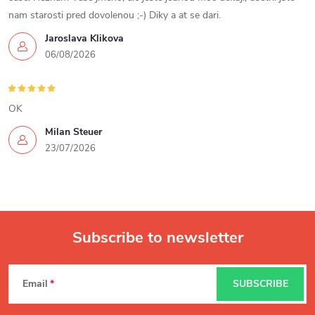
l
nam starosti pred dovolenou ;-) Diky a at se dari.
s
Jaroslava Klikova
06/08/2026
OK
Milan Steuer
23/07/2026
Subscribe to newsletter
F
Email
SUBSCRIBE
o