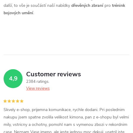
s
další, to vše je součástí naší nabídky
dřevěných zbraní
pro
trénink
t
bojových umění
.
i
n
g
c
o
Customer reviews
4,9
2384 ratings
n
View reviews
t
r
Skvely e-shop, prijemna komunikace, rychle dodani. Pri poslednim
nakupu jsem spatne zvolila velikost kimona, pan z e-shopu byl velmi
o
mily, vstricny a ochotny, pomohl nam s vymenou zbozi v rekordnim
case. Neznam Vase jmeno, ale jeste jednou moc dekuji, usetril jste