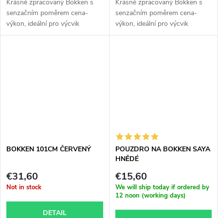
Krásně zpracovaný Bokken s
Krásně zpracovaný Bokken s
senzačním poměrem cena-
senzačním poměrem cena-
výkon, ideální pro výcvik
výkon, ideální pro výcvik
tradičních...
tradičních...
BOKKEN 101CM ČERVENÝ
POUZDRO NA BOKKEN SAYA
HNĚDÉ
€31,60
€15,60
Not in stock
We will ship today if ordered by
12 noon (working days)
DETAIL