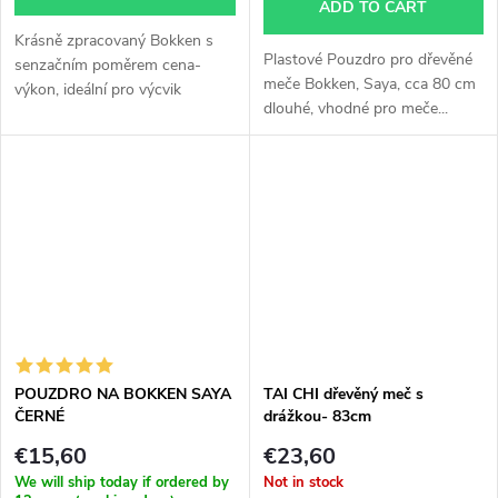
ADD TO CART
Krásně zpracovaný Bokken s
Plastové Pouzdro pro dřevěné
senzačním poměrem cena-
meče Bokken, Saya, cca 80 cm
výkon, ideální pro výcvik
dlouhé, vhodné pro meče...
tradičních...
POUZDRO NA BOKKEN SAYA
TAI CHI dřevěný meč s
ČERNÉ
drážkou- 83cm
€15,60
€23,60
We will ship today if ordered by
Not in stock