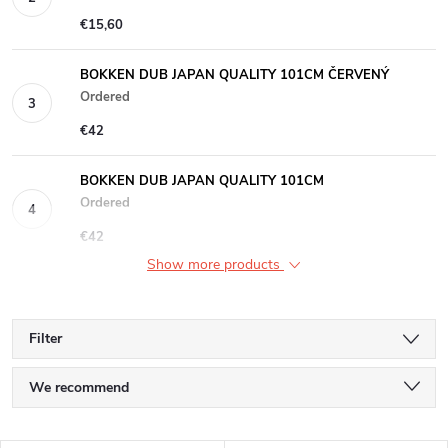
€15,60
BOKKEN DUB JAPAN QUALITY 101CM ČERVENÝ
Ordered
€42
BOKKEN DUB JAPAN QUALITY 101CM
Ordered
€42
Show more products
Filter
P
We recommend
r
Least expensive