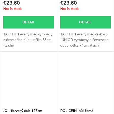
€23,60
€23,60
Not in stock
Not in stock
DETAIL
DETAIL
TAI CHI dřevěný meč vyrobený
TAI CHI dřevěný meč velikosti
z červeného dubu, délka 83cm.
JUNIOR vyrobený z červeného
(taichi)
dubu, délka 74cm. (taichi)
JO - červený dub 127cm
POLICEJNÍ hůl černá