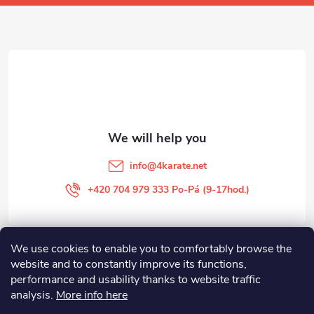
o
t
e
r
info
@
4karate.net
+420 704 979 333 Po-Pá (9-17hod.)
We use cookies to enable you to comfortably browse the
O NÁKUPU
website and to constantly improve its functions,
performance and usability thanks to website traffic
Facebook
analysis.
More info here