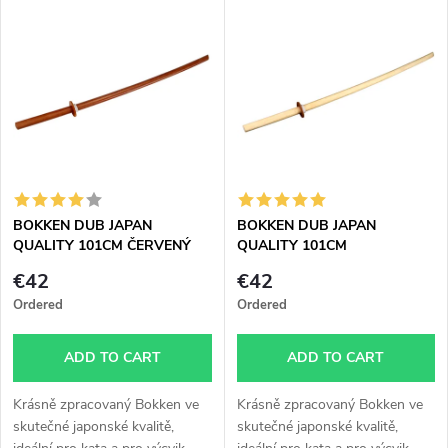
L
Most expensive
o
i
Bestsellers
d
s
Alphabetically
u
t
c
o
t
BOKKEN DUB JAPAN
BOKKEN DUB JAPAN
QUALITY 101CM ČERVENÝ
QUALITY 101CM
f
s
€42
€42
p
Ordered
Ordered
o
r
ADD TO CART
ADD TO CART
r
o
Krásně zpracovaný Bokken ve
Krásně zpracovaný Bokken ve
t
skutečné japonské kvalitě,
skutečné japonské kvalitě,