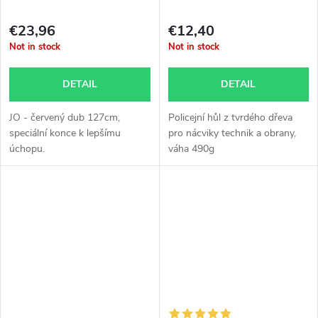
€23,96
€12,40
Not in stock
Not in stock
DETAIL
DETAIL
JO - červený dub 127cm,
Policejní hůl z tvrdého dřeva
speciální konce k lepšímu
pro nácviky technik a obrany,
úchopu.
váha 490g