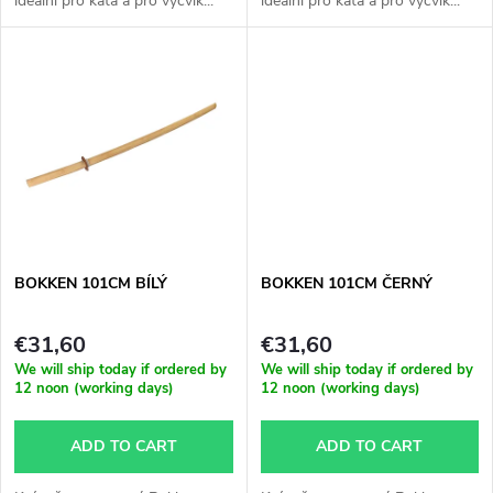
ideální pro kata a pro výcvik...
ideální pro kata a pro výcvik...
d
i
u
n
c
g
t
s
BOKKEN 101CM BÍLÝ
BOKKEN 101CM ČERNÝ
€31,60
€31,60
We will ship today if ordered by
We will ship today if ordered by
12 noon (working days)
12 noon (working days)
ADD TO CART
ADD TO CART