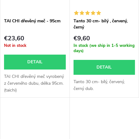
TAI CHI dřevěný meč - 95cm
Tanto 30 cm- bílý , červený,
černý
€23,60
€9,60
Not in stock
In stock (we ship in 1-5 working
days)
DETAIL
DETAIL
TAI CHI dřevěný meč vyrobený
Tanto 30 cm- bílý, červený,
z červeného dubu, délka 95cm.
černý dub.
(taichi)