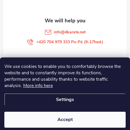
e
r
info
@
4karate.net
+420 704 979 333 Po-Pá (9-17hod.)
We use cookies to enable you to comfortably browse the
O NÁKUPU
website and to constantly improve its functions,
performance and usability thanks to website traffic
Facebook
analysis.
More info here
Settings
Copyright 2026
4KARATE
. All rights reserved.
Edit cookie settings
Accept
Created by Shoptet