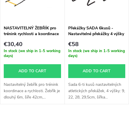
u
t
c
o
t
NASTAVITELNÝ ŽEBŘÍK pro
Překážky SADA 6kusů -
trénink rychlosti a koordinace
Nastavitelné překážky 4 výšky
f
s
€30,40
€58
p
In stock (we ship in 1-5 working
In stock (we ship in 1-5 working
days)
days)
o
r
ADD TO CART
ADD TO CART
r
o
Nastavitelný žebřík pro trénink
Sada 6-ti kusů nastavitelných
t
koordinace a rychlosti. Žebřík je
atletických překážek, 4 výšky: 9,
d
dlouhý 6m, šíře 42cm,...
22, 28, 29,5cm, šířka...
i
u
n
L
c