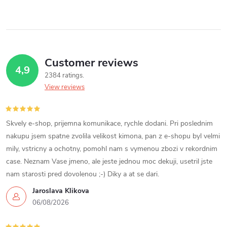
g
i
t
s
s
t
Customer reviews
i
4,9
2384 ratings
n
View reviews
g
c
Skvely e-shop, prijemna komunikace, rychle dodani. Pri poslednim
nakupu jsem spatne zvolila velikost kimona, pan z e-shopu byl velmi
o
mily, vstricny a ochotny, pomohl nam s vymenou zbozi v rekordnim
case. Neznam Vase jmeno, ale jeste jednou moc dekuji, usetril jste
n
nam starosti pred dovolenou ;-) Diky a at se dari.
t
Jaroslava Klikova
06/08/2026
r