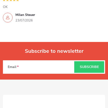
o
OK
l
Milan Steuer
s
23/07/2026
Subscribe to newsletter
F
Email
SUBSCRIBE
o
o
t