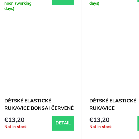
r
noon (working
days)
t
days)
o
d
n
u
g
c
t
s
DĚTSKÉ ELASTICKÉ
DĚTSKÉ ELASTICKÉ
RUKAVICE BONSAI ČERVENÉ
RUKAVICE
€13,20
€13,20
DETAIL
Not in stock
Not in stock