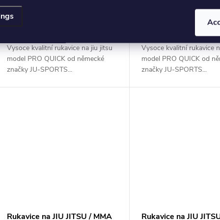
In stock (we ship
In stock (we ship
DETAIL
ings
in 1-5 working
in 1-5 working
Ac
days)
days)
Vysoce kvalitní rukavice na jiu jitsu
Vysoce kvalitní rukavice na
model PRO QUICK od německé
model PRO QUICK od n
značky JU-SPORTS...
značky JU-SPORTS...
Rukavice na JIU JITSU / MMA
Rukavice na JIU JITS