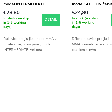
model INTERMEDIATE
model SECTION červ
červené
€28,80
€24,80
In stock (we ship
In stock (we ship
DETAIL
in 1-5 working
in 1-5 working
days)
days)
Rukavice pro jiu jitsu nebo MMA z
Dělené rukavice pro jiu ji
umělé kůže, volný palec, model
MMA z umělé kůže a pols
INTERMEDIATE. Velikost...
cca 1cm silným,...