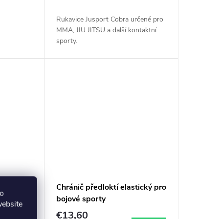
Rukavice Jusport Cobra určené pro
MMA, JIU JITSU a další kontaktní
sporty.
U model
Chránič předloktí elastický pro
to
PROVED-
bojové sporty
website
€13,60