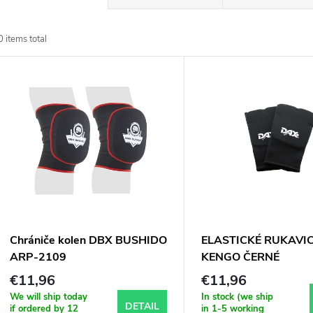
r
0
items total
o
L
d
u
s
c
t
t
o
s
f
Chrániče kolen DBX BUSHIDO
ELASTICKÉ RUKAVI
o
ARP-2109
KENGO ČERNÉ
p
€11,96
€11,96
r
We will ship today
In stock (we ship
DETAIL
if ordered by 12
in 1-5 working