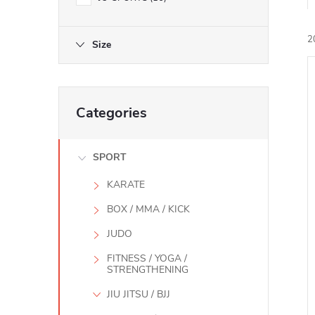
2
Size
Skip
i
Categories
categories
SPORT
KARATE
BOX / MMA / KICK
JUDO
FITNESS / YOGA /
STRENGTHENING
JIU JITSU / BJJ