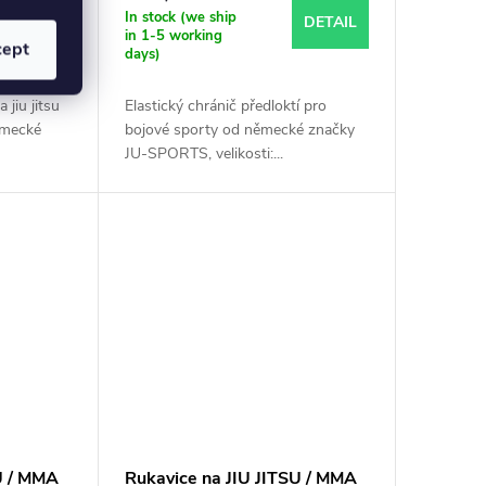
In stock (we ship
DETAIL
DETAIL
in 1-5 working
cept
days)
 jiu jitsu
Elastický chránič předloktí pro
ěmecké
bojové sporty od německé značky
JU-SPORTS, velikosti:...
U / MMA
Rukavice na JIU JITSU / MMA