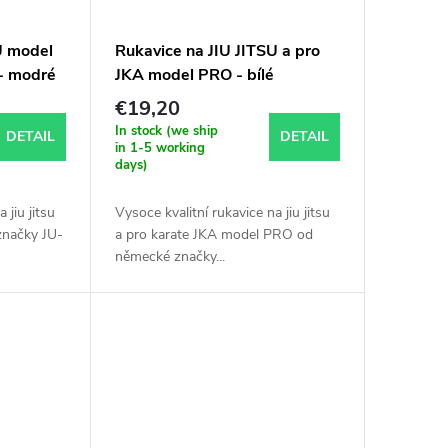
U model
Rukavice na JIU JITSU a pro
- modré
JKA model PRO - bílé
€19,20
In stock (we ship
DETAIL
DETAIL
in 1-5 working
days)
 jiu jitsu
Vysoce kvalitní rukavice na jiu jitsu
načky JU-
a pro karate JKA model PRO od
německé značky...