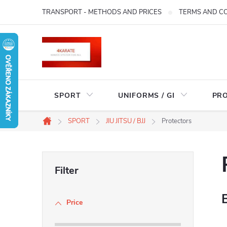
Skip
TRANSPORT - METHODS AND PRICES
TERMS AND C
to
content
SPORT
UNIFORMS / GI
PR
SPORT
JIU JITSU / BJJ
Protectors
Home
S
i
Price
d