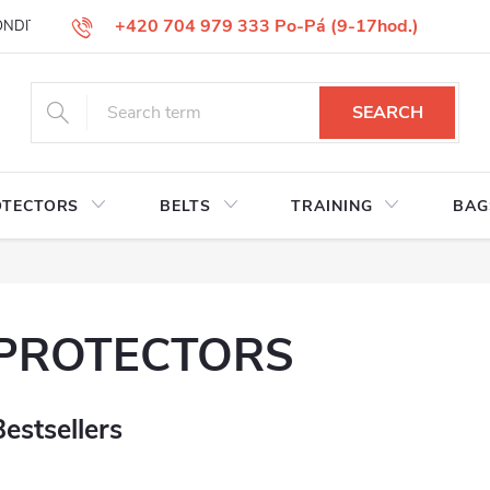
+420 704 979 333 Po-Pá (9-17hod.)
ONDITIONS
GOODS REPLACEMENT
COMPLAINT GOODS
W
SEARCH
OTECTORS
BELTS
TRAINING
BAG
PROTECTORS
Bestsellers