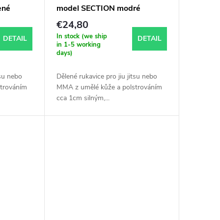
ené
model SECTION modré
€24,80
In stock (we ship
DETAIL
DETAIL
in 1-5 working
days)
tsu nebo
Dělené rukavice pro jiu jitsu nebo
trováním
MMA z umělé kůže a polstrováním
cca 1cm silným,...