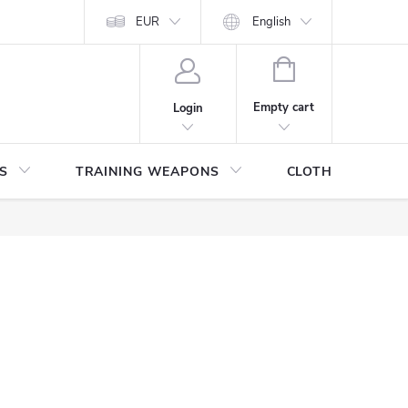
ITHDRAWAL FROM THE PURCHASE AGREEMENT
EUR
English
PERSONAL DATA
SHOPPING
CART
Empty cart
Login
S
TRAINING WEAPONS
CLOTHING / SHO