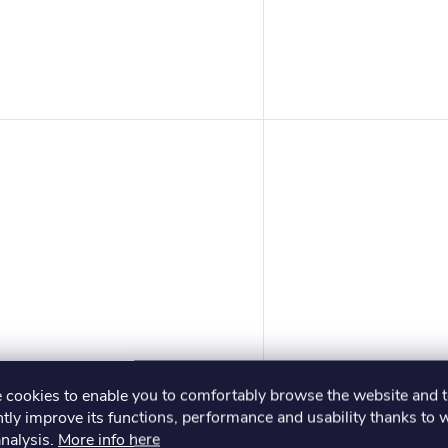
Rukavice na JIU JITSU model
Rukavice na JIU JITS
cookies to enable you to comfortably browse the website and 
PRO QUICK JJIF APPROVED-
PRO QUICK JJIF AP
tly improve its functions, performance and usability thanks to 
červené
modré
€21,20
€21,20
analysis.
More info here