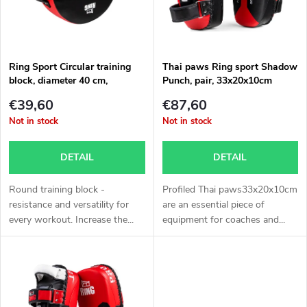
u
t
c
o
t
Ring Sport Circular training
Thai paws Ring sport Shadow
block, diameter 40 cm,
Punch, pair, 33x20x10cm
f
RED/BLACK
s
€39,60
€87,60
p
Not in stock
Not in stock
o
r
DETAIL
DETAIL
r
o
Round training block -
Profiled Thai paws33x20x10cm
t
resistance and versatility for
are an essential piece of
every workout. Increase the...
equipment for coaches and...
d
i
u
n
c