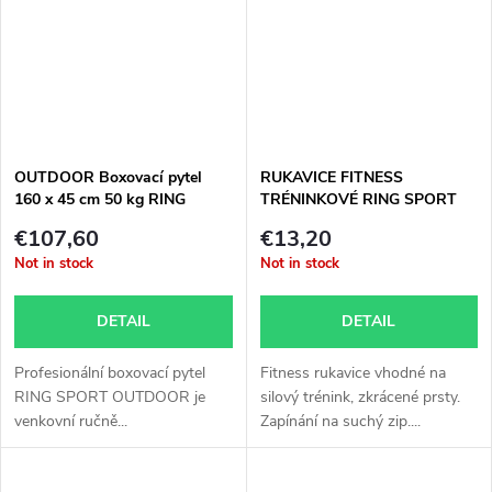
OUTDOOR Boxovací pytel
RUKAVICE FITNESS
160 x 45 cm 50 kg RING
TRÉNINKOVÉ RING SPORT
SPORT KOLOS
SMASH
€107,60
€13,20
Not in stock
Not in stock
DETAIL
DETAIL
Profesionální boxovací pytel
Fitness rukavice vhodné na
RING SPORT OUTDOOR je
silový trénink, zkrácené prsty.
venkovní ručně...
Zapínání na suchý zip....