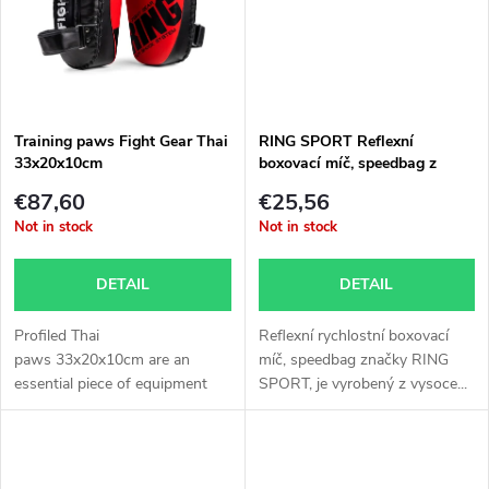
g
t
s
Training paws Fight Gear Thai
RING SPORT Reflexní
33x20x10cm
boxovací míč, speedbag z
pravé kůže modrá / černá
€87,60
€25,56
Not in stock
Not in stock
DETAIL
DETAIL
Profiled Thai
Reflexní rychlostní boxovací
paws 33x20x10cm are an
míč, speedbag značky RING
essential piece of equipment
SPORT, je vyrobený z vysoce...
for coaches and...