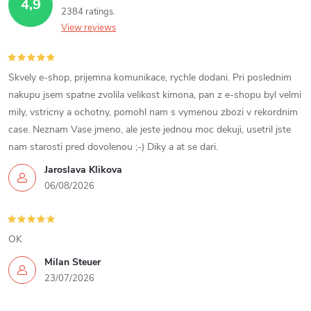
g
4,9
o
2384 ratings
c
n
View reviews
o
n
Skvely e-shop, prijemna komunikace, rychle dodani. Pri poslednim
nakupu jsem spatne zvolila velikost kimona, pan z e-shopu byl velmi
t
mily, vstricny a ochotny, pomohl nam s vymenou zbozi v rekordnim
case. Neznam Vase jmeno, ale jeste jednou moc dekuji, usetril jste
r
nam starosti pred dovolenou ;-) Diky a at se dari.
o
Jaroslava Klikova
06/08/2026
l
s
OK
Milan Steuer
23/07/2026