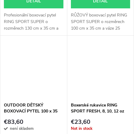
DETAIL
DETAIL
Profesionální boxovací pytel
RŮŽOVÝ boxovací pytel RING
RING SPORT SUPER o
SPORT SUPER o rozměrech
rozměrech 130 cm x 35 cm a
100 cm x 35 cm a váze 25
váze 40 kg...
kg je...
OUTDOOR DĚTSKÝ
Boxerské rukavice RING
BOXOVACÍ PYTEL 100 x 35
SPORT FRESH, 8, 10, 12 oz
cm 25 kg RING SPORT
€83,60
€23,60
není skladem
Not in stock