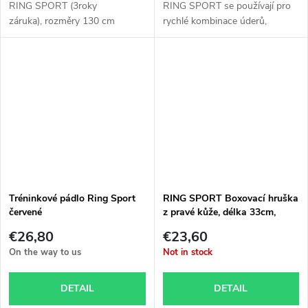
RING SPORT (3roky
RING SPORT se používají pro
záruka), rozměry 130 cm
rychlé kombinace úderů,
délka...
nácvik...
Tréninkové pádlo Ring Sport
RING SPORT Boxovací hruška
červené
z pravé kůže, délka 33cm,
průměr 20 cm, červená
€26,80
€23,60
On the way to us
Not in stock
DETAIL
DETAIL