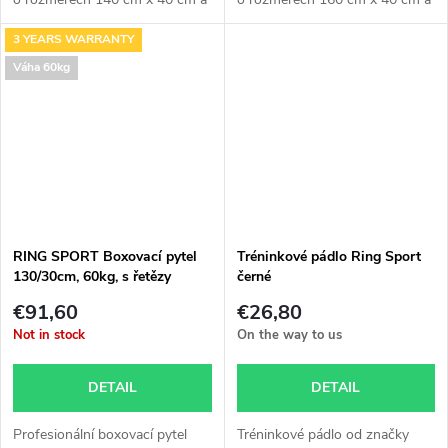
váze...
váze...
3 YEARS WARRANTY
Váha 60kg
RING SPORT Boxovací pytel
Tréninkové pádlo Ring Sport
130/30cm, 60kg, s řetězy
černé
170cm, záruka 3roky
€91,60
€26,80
Not in stock
On the way to us
DETAIL
DETAIL
Profesionální boxovací pytel
Tréninkové pádlo od značky