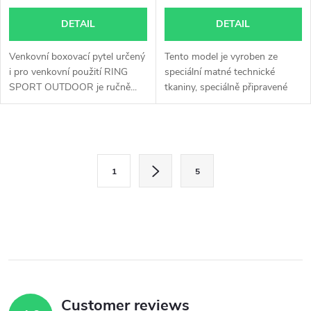
DETAIL
DETAIL
Venkovní boxovací pytel určený
Tento model je vyroben ze
i pro venkovní použití RING
speciální matné technické
SPORT OUTDOOR je ručně...
tkaniny, speciálně připravené
pro...
L
P
i
1
5
a
s
g
i
t
n
i
a
n
t
i
Customer reviews