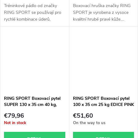
Tréninkové pádlo od značky
Boxovací hruška značky RING
RING SPORT se používají pro
SPORT je vyrobena z vysoce
rychlé kombinace úderů,
kvalitní hrubé pravé kůže....
nácvik...
RING SPORT Boxovací pytel
RING SPORT Boxovací pytel
SUPER 130 x 35 cm 40 kg,
100 x 35 cm 25 kg EDICE PINK
ZÁRUKA 3 ROKY
růžový, ZÁRUKA 3 ROKY
€79,96
€51,60
Not in stock
On the way to us