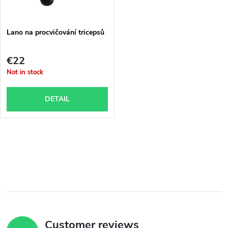
g
t
Lano na procvičování tricepsů
s
€22
Not in stock
DETAIL
L
i
s
t
Customer reviews