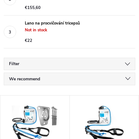
€155,60
Lano na procvičování tricepsů
Not in stock
€22
Filter
P
We recommend
r
Least expensive
L
Most expensive
o
i
Bestsellers
d
s
Alphabetically