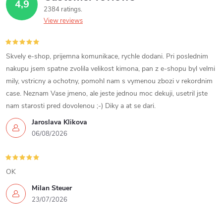
i
4,9
2384 ratings
n
View reviews
g
c
Skvely e-shop, prijemna komunikace, rychle dodani. Pri poslednim
nakupu jsem spatne zvolila velikost kimona, pan z e-shopu byl velmi
o
mily, vstricny a ochotny, pomohl nam s vymenou zbozi v rekordnim
case. Neznam Vase jmeno, ale jeste jednou moc dekuji, usetril jste
n
nam starosti pred dovolenou ;-) Diky a at se dari.
t
Jaroslava Klikova
06/08/2026
r
o
OK
l
Milan Steuer
s
23/07/2026