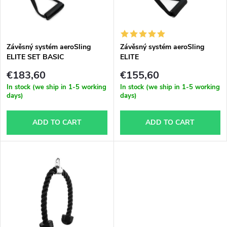
u
t
c
o
t
Závěsný systém aeroSling
Závěsný systém aeroSling
ELITE SET BASIC
ELITE
f
s
€183,60
€155,60
p
In stock (we ship in 1-5 working
In stock (we ship in 1-5 working
days)
days)
o
r
ADD TO CART
ADD TO CART
r
o
t
d
i
u
n
c