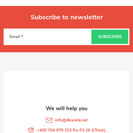
Subscribe to newsletter
F
Email
SUBSCRIBE
o
o
t
e
r
info
@
4karate.net
+420 704 979 333 Po-Pá (9-17hod.)