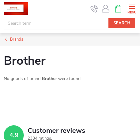
Skip
SHOPPIN
CART
to
content
SEARCH
Brands
Brother
No goods of brand
Brother
were found...
Customer reviews
4,9
2384 ratings