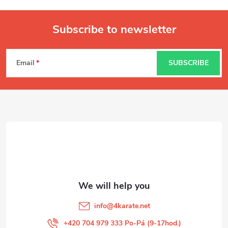
Subscribe to newsletter
F
Email
SUBSCRIBE
o
o
t
e
r
info
@
4karate.net
+420 704 979 333 Po-Pá (9-17hod.)