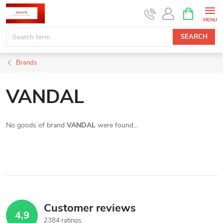
Skip
SHOPPIN
CART
to
content
SEARCH
Brands
VANDAL
No goods of brand
VANDAL
were found...
Customer reviews
4,9
2384 ratings