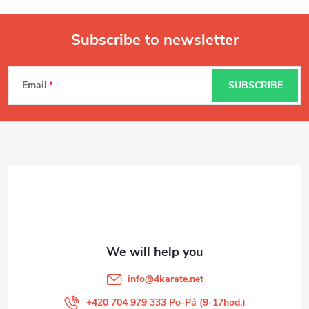
Subscribe to newsletter
F
Email
SUBSCRIBE
o
o
t
e
r
info
@
4karate.net
+420 704 979 333 Po-Pá (9-17hod.)