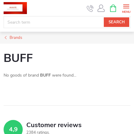
Skip
SHOPPIN
CART
to
content
SEARCH
Brands
BUFF
No goods of brand
BUFF
were found...
Customer reviews
4,9
2384 ratings