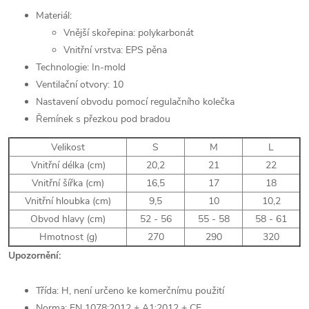
Materiál:
Vnější skořepina: polykarbonát
Vnitřní vrstva: EPS pěna
Technologie: In-mold
Ventilační otvory: 10
Nastavení obvodu pomocí regulačního kolečka
Řemínek s přezkou pod bradou
Velikost
S
M
L
Vnitřní délka (cm)
20,2
21
22
Vnitřní šířka (cm)
16,5
17
18
Vnitřní hloubka (cm)
9,5
10
10,2
Obvod hlavy (cm)
52 - 56
55 - 58
58 - 61
Hmotnost (g)
270
290
320
Upozornění:
Třída: H, není určeno ke komerčnímu použití
Norma: EN 1078:2012 + A1:2012 + CE