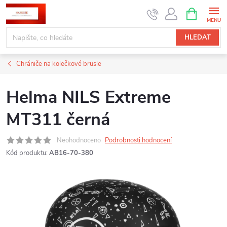
Přejít
NÁKUPNÍ
KOŠÍK
na
obsah
HLEDAT
Chrániče na kolečkové brusle
Helma NILS Extreme
MT311 černá
Neohodnoceno
Podrobnosti hodnocení
Kód produktu:
AB16-70-380