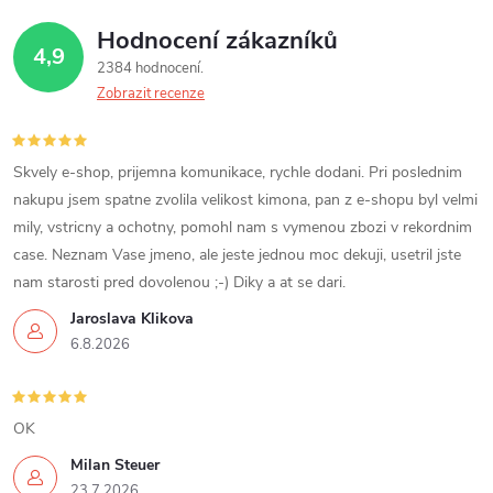
Hodnocení zákazníků
4,9
2384 hodnocení
Zobrazit recenze
Skvely e-shop, prijemna komunikace, rychle dodani. Pri poslednim
nakupu jsem spatne zvolila velikost kimona, pan z e-shopu byl velmi
mily, vstricny a ochotny, pomohl nam s vymenou zbozi v rekordnim
case. Neznam Vase jmeno, ale jeste jednou moc dekuji, usetril jste
nam starosti pred dovolenou ;-) Diky a at se dari.
Jaroslava Klikova
6.8.2026
OK
Milan Steuer
23.7.2026