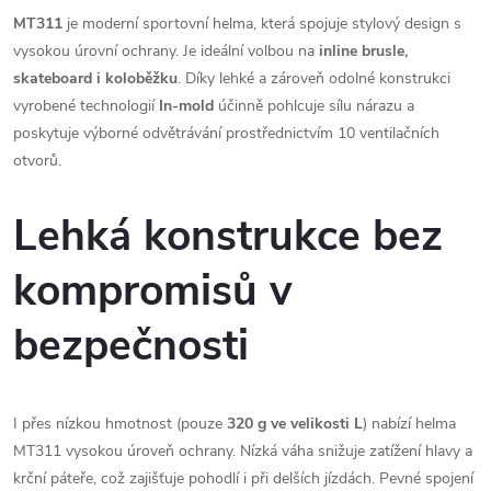
MT311
je moderní sportovní helma, která spojuje stylový design s
vysokou úrovní ochrany. Je ideální volbou na
inline brusle,
skateboard i koloběžku
. Díky lehké a zároveň odolné konstrukci
vyrobené technologií
In-mold
účinně pohlcuje sílu nárazu a
poskytuje výborné odvětrávání prostřednictvím 10 ventilačních
otvorů.
Lehká konstrukce bez
kompromisů v
bezpečnosti
I přes nízkou hmotnost (pouze
320 g ve velikosti L
) nabízí helma
MT311 vysokou úroveň ochrany. Nízká váha snižuje zatížení hlavy a
krční páteře, což zajišťuje pohodlí i při delších jízdách. Pevné spojení