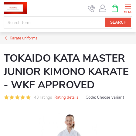
Skip
SHOPPIN
CART
to
content
SEARCH
Karate uniforms
TOKAIDO KATA MASTER
JUNIOR KIMONO KARATE
- WKF APPROVED
43 ratings
Rating details
Code:
Choose variant