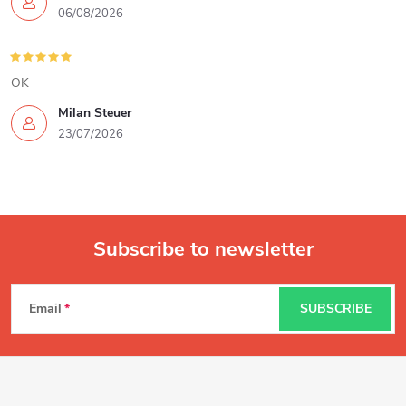
06/08/2026
OK
Milan Steuer
23/07/2026
Subscribe to newsletter
F
Email
SUBSCRIBE
o
o