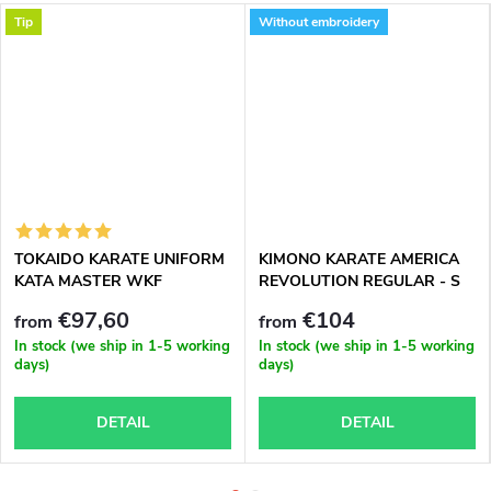
Tip
Without embroidery
TOKAIDO KARATE UNIFORM
KIMONO KARATE AMERICA
KATA MASTER WKF
REVOLUTION REGULAR - S
APPROVED
GARANCÍ NEJLEPŠÍ CENY NA
€97,60
€104
from
from
TRHU
In stock (we ship in 1-5 working
In stock (we ship in 1-5 working
days)
days)
DETAIL
DETAIL