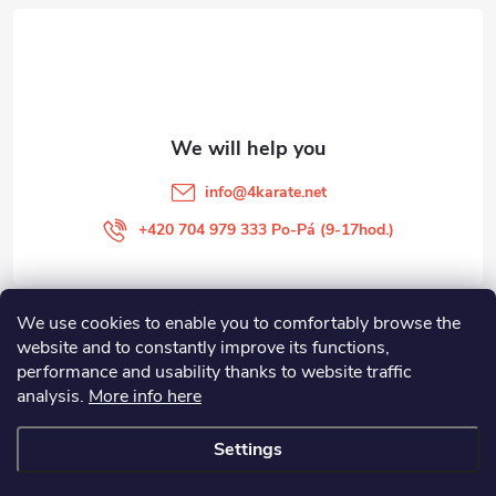
t
e
r
info
@
4karate.net
+420 704 979 333 Po-Pá (9-17hod.)
We use cookies to enable you to comfortably browse the
O NÁKUPU
website and to constantly improve its functions,
performance and usability thanks to website traffic
Facebook
analysis.
More info here
Settings