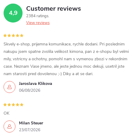
g
t
Customer reviews
i
4,9
2384 ratings
n
s
View reviews
g
c
Skvely e-shop, prijemna komunikace, rychle dodani. Pri poslednim
nakupu jsem spatne zvolila velikost kimona, pan z e-shopu byl velmi
o
mily, vstricny a ochotny, pomohl nam s vymenou zbozi v rekordnim
case. Neznam Vase jmeno, ale jeste jednou moc dekuji, usetril jste
n
nam starosti pred dovolenou ;-) Diky a at se dari.
t
Jaroslava Klikova
06/08/2026
r
o
OK
l
Milan Steuer
s
23/07/2026