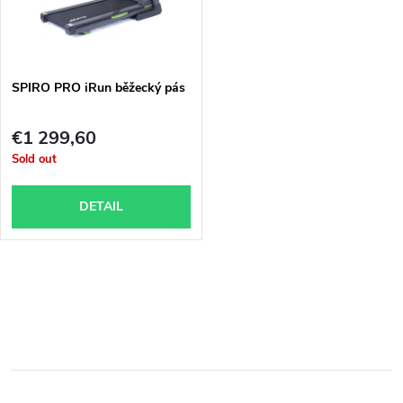
u
t
c
o
t
SPIRO PRO iRun běžecký pás
f
s
€1 299,60
p
Sold out
o
r
DETAIL
r
o
t
L
d
i
i
u
s
n
c
t