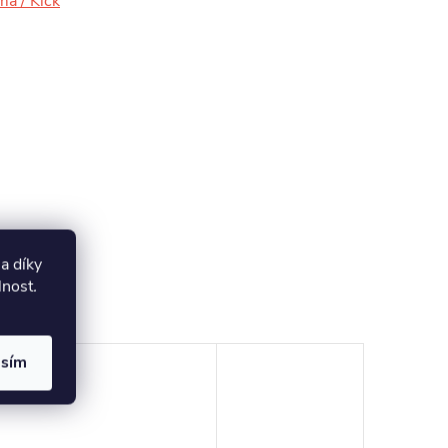
ma / Kick
a díky
lnost
.
asím