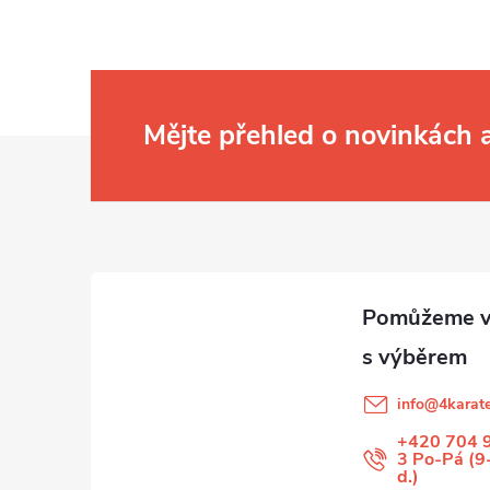
Mějte přehled o novinkách
Z
á
p
a
t
info
@
4karate
í
+420 704 
3 Po-Pá (9
d.)