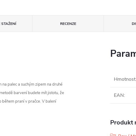
 STAŽENÍ
RECENZE
D
Param
Hmotnost
na palec a suchým zipem na druhé
metodě barvení budete mít jistotu, že
EAN
:
 během praní v pračce. V balení
Produkt n