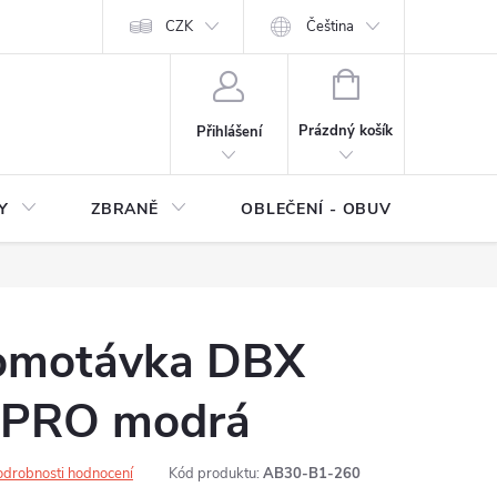
NÍ SMLOUVY
OCHRANA OSOBNÍCH DAT
CZK
Čeština
Moje objednávka
NÁKUPNÍ
KOŠÍK
Prázdný košík
Přihlášení
Y
ZBRANĚ
OBLEČENÍ - OBUV
Z
omotávka DBX
PRO modrá
odrobnosti hodnocení
Kód produktu:
AB30-B1-260