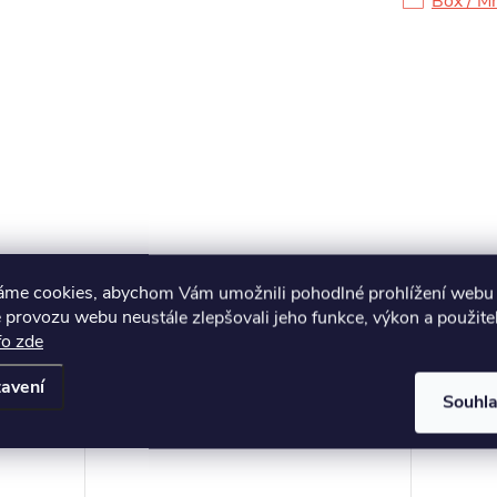
Box / M
áme cookies, abychom Vám umožnili pohodlné prohlížení webu 
 provozu webu neustále zlepšovali jeho funkce, výkon a použite
fo zde
avení
Souhl