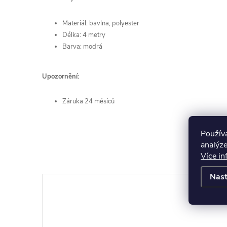
Materiál: bavlna, polyester
Délka: 4 metry
Barva: modrá
Upozornění:
Záruka 24 měsíců
Použív
analýze
Více in
Nast