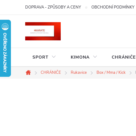
Přejít
DOPRAVA - ZPŮSOBY A CENY
OBCHODNÍ PODMÍNKY
na
obsah
SPORT
KIMONA
CHRÁNIČE
CHRÁNIČE
Rukavice
Box / Mma / Kick
Domů