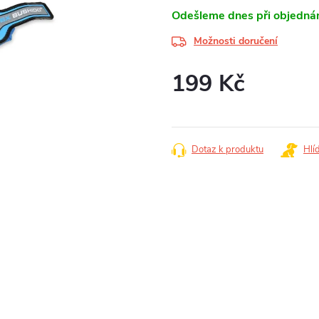
Odešleme dnes při objednán
Možnosti doručení
199 Kč
Měrná
cena:
Dotaz k produktu
Hlí