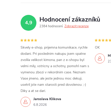
Hodnocení zákazníků
4,9
2384 hodnocení
Zobrazit recenze
Skvely e-shop, prijemna komunikace, rychle
OK
dodani. Pri poslednim nakupu jsem spatne
Mi
zvolila velikost kimona, pan z e-shopu byl
2
velmi mily, vstricny a ochotny, pomohl nam s
vymenou zbozi v rekordnim case. Neznam
Vase jmeno, ale jeste jednou moc dekuji,
usetril jste nam starosti pred dovolenou ;-)
Diky a at se dari.
Jaroslava Klikova
6.8.2026