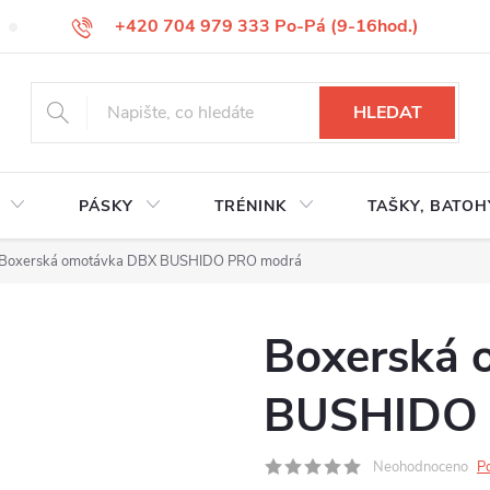
+420 704 979 333 Po-Pá (9-16hod.)
VÝMĚNA ZBOŽÍ
REKLAMACE ZBOŽÍ
ODSTOUPENÍ OD KUP
HLEDAT
PÁSKY
TRÉNINK
TAŠKY, BATOH
Boxerská omotávka DBX BUSHIDO PRO modrá
Boxerská 
BUSHIDO 
Neohodnoceno
P