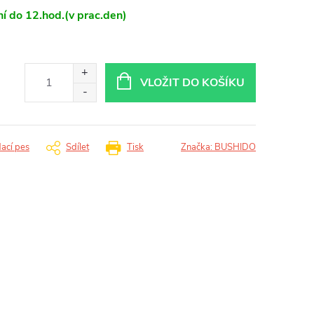
í do 12.hod.(v prac.den)
VLOŽIT DO KOŠÍKU
dací pes
Sdílet
Tisk
Značka:
BUSHIDO