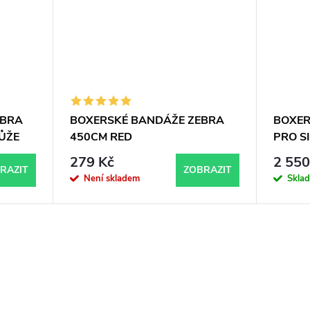
EBRA
BOXERSKÉ BANDÁŽE ZEBRA
BOXER
ŮŽE
450CM RED
PRO S
279 Kč
2 550
RAZIT
ZOBRAZIT
Není skladem
Skla